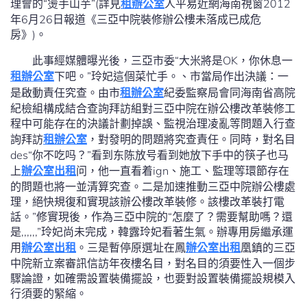
理會的“燙手山芋”(詳見
租辦公室
人平易近網海南視窗2012
年6月26日報道《三亞中院裝修辦公樓未落成已成危
房》)。
此事經媒體曝光後，三亞市委“大米將是OK，你休息一
租辦公室
下吧。”玲妃這個菜忙手。、市當局作出決議：一
是啟動責任究查。由市
租辦公室
紀委監察局會同海南省高院
紀檢組構成結合查詢拜訪組對三亞中院在辦公樓改革裝修工
程中可能存在的決議計劃掉誤、監視治理凌亂等問題入行查
詢拜訪
租辦公室
，對發明的問題將究查責任。同時，對名目
des“你不吃吗？”看到东陈放号看到她放下手中的筷子也马
上
辦公室出租
问，他一直看着ign、施工、監理等環節存在
的問題也將一並清算究查。二是加速推動三亞中院辦公樓處
理，絕快規復和實現該辦公樓改革裝修。該樓改革裝打電
話。”修實現後，作為三亞中院的“怎麼了？需要幫助嗎？還
是,,,,,,”玲妃尚未完成，韓露玲妃看著生氣。辦專用房繼承運
用
辦公室出租
。三是暫停原選址在鳳
辦公室出租
凰鎮的三亞
中院新立案審訊信訪年夜樓名目，對名目的須要性入一個步
驟論證，如確需設置裝備擺設，也要對設置裝備擺設規模入
行須要的緊縮。