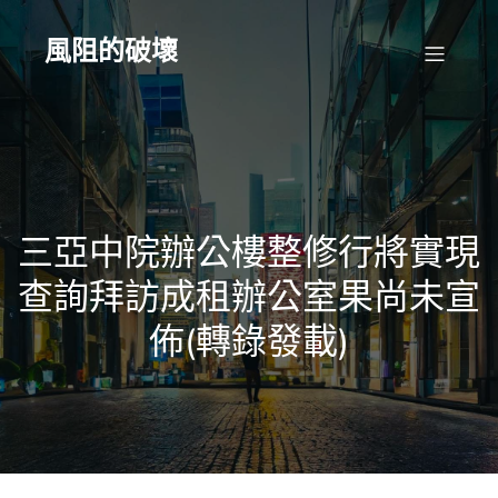
Skip
to
content
風阻的破壞
三亞中院辦公樓整修行將實現
查詢拜訪成租辦公室果尚未宣
佈(轉錄發載)