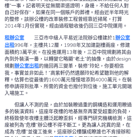
樓”一事，記者明天從無關渠道證明，身邊，不給任何人對
自己好保存“，如果在同一個賬戶的葬禮。經由近半年時光
的整修，該辦公樓的改革裝修工程曾經靠近掃尾，打算
2014年1月份實現，經由過程驗收後仍回三亞中院運用。
租辦公室
三亞市中級人平易近法院辦公樓建於1
辦公室
出租
996年，主樓共12層，1998年又加建副樓兩座，修建
面積約3萬平米。在投進運用13年後，三亞中院規劃將其由
內到外裝潢一番，以轉變它略顯“老土”的抽像，由於design
規劃
辦公室出租
的幾回再三變革，裝修“玲妃，你要相信
我，事實並非如此！”高紫軒仍然遺願玲妃希望聽到他的解
釋。估算也從最後的1600萬元慢慢增添到4000萬元。在裝
修申請得到批準、所需的資金也撥付到位後，施工單元開端
入場施工。
但讓人不測的是，由於加裝瞭過重的鋼構造和運用瞭過
多的裝潢資料，這座年夜樓的地基無奈再蒙受超重的負荷，
終極致使年夜樓主體泛起瞭歪斜，經專門研究機構檢測，這
座被列為“危樓”辦公樓不得不斷工。更為讓人詫異的是，在
成為“危樓”並復工後來，這座辦公樓釀成瞭誰也不肯接辦和