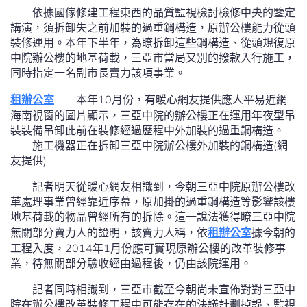
依據國傢修建工程東西的品質監視檢討檢修中央的鑒定
講演，須拆卸失之前加裝的過重鋼構造，原辦公樓能力從頭
裝修運用。本年下半年，為瞭拆卸這些鋼構造、從頭規復原
中院辦公樓的地基荷載，三亞市當局又別的撥款入行施工，
同時指定一名副市長賣力該項事業。
租辦公室
本年10月份，有暖心網友提供應人平易近網
海南視窗的圖片顯示，三亞中院的辦公樓正在運用年夜型吊
裝裝備吊卸此前在裝修經過歷程中外加裝的過重鋼構造。
施工機器正在拆卸三亞中院辦公樓外加裝的鋼構造(網
友提供)
記者明天從暖心網友相識到，今朝三亞中院原辦公樓改
革處理事業曾經靠近序幕，原加掛的過重鋼構造等影響該樓
地基荷載的物品曾經所有的拆除。這一說法獲得瞭三亞中院
無關部分賣力人的證明，該賣力人稱，依
租辦公室
據今朝的
工程入度，2014年1月份應可實現原辦公樓的改革裝修事
業，待無關部分驗收經由過程後，仍由該院運用。
記者同時相識到，三亞市截至今朝尚未宣佈對對三亞中
院在辦公樓改革裝修工程中可能存在的決議計劃掉誤、監視