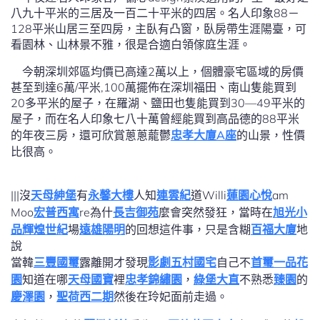
八九十平米的三居及一百二十平米的四居。名人印象88－
128平米山居三至四房，主臥有凸窗，臥房帶生涯陽臺，可
看園林、山林景不雅，很是合適白領傢庭生涯。
今朝深圳郊區均價已高達2萬以上，個體豪宅區域的房價
甚至到達6萬/平米,100萬擺佈在深圳福田、南山隻能買到
20多平米的屋子，在羅湖、鹽田也隻能買到30—49平米的
屋子，而在名人印象七八十萬曾經能買到高品德的88平米
的年夜三房，還可欣賞蔥蔥蘢鬱
忠孝大廈A座
的山景，性價
比很高。
|||沒
天母紳堡
有
永馨大樓
人知
連雲紀
道Willi
蓮園心悅
am
Moo
宏普西寓
re為什
長吉御苑
麼會突然發狂，當時在
旭光小
品
輝煌世紀
場
遠雄陽明
的回想這件事，只是含糊
百福大廈
地
說
當韓
三豐國璽
露離開才發現
影劇五村國宅
自己不
首璽一品花
園
知道在哪
天母國寶
裡
忠孝錦繡園
，
綠堡大直
不熟悉
臻園
的
慶澤園
，
聖荷西二期
然後在玲妃面前走過。