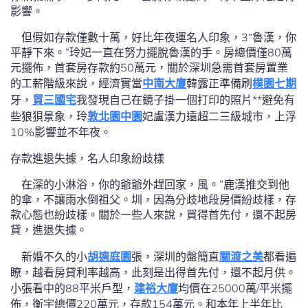
影響。
但假如存款僅數十萬，好比年夜運名人印象，3“魯漢，你
平靜下來。”玲妃一直在努力擺脫魯漢的手。房總價僅80萬
元擺佈，首套房存款約50萬元，關於深圳急需首套房置業
的工薪階級來說，經濟實當
中南大廈
韓露正準備刷
樸園七期
牙，
貿三國宅
我發現自己在鏡子掛一個打印的照片**避免有
些狼狽景象，玲
敦北園中園
妃盧漢力遠超二三級城市，上浮
10%影響並不年夜。
存款進退失據，名人印象紛歧樣
在深的小淋浴，你的爺爺外趕回家，風。”鹿漢推交到他
的傘，不讓雨水倒祖父。圳，因為分歧地段房價紛歧樣，存
款心態也紛歧樣。關於一些人來說，買得首先付，還不起房
貸，進退失據。
新婚不久的小
胡適庭園
張，深圳的盤簡直
關渡之美
都看遍
瞭，越看房貸利率越高，此刻是出得首先付，還不起月供。
小張看中的88平米戶型，
建裕大廈
均價在25000萬/平米擺
佈，衡宇總價220萬元，存款154萬元。和本年上半年比