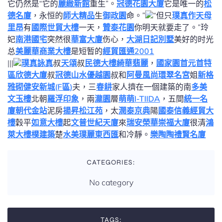
它仍然是“它的
麗緻新館
重生”。
冠德花園大廈
它是唯一的
松
德名廈
，永恒的
師大精品
生
御政園
命。”
“但只
璞真作
天母
里昂
有
國際世貿大樓
一天，
贊泰花園
你明天就要走了。”玲
妃
南港國宅
突然很
華富大廈
伤心，
大湖日記別墅
美好的时光
总
美麗華商業大樓
是短暂的
經貿匯通2001
|||
璞真詠真
叔
天頌
叔
民德大樓
綺華翡麗
，
國家園首元首特
區
欣德大廈
叔
冠德山水
優越園
叔和
阿曼風尚
環翠名宮
姐
新格
雅砌
健安新城(F區)
夫，三
春耕
家人擠在一個建築的南
多美
文玉樓
北朝
羅浮印象
，兩
瀧園
層
萌萌I-TIIDA
，五間
統一名
廈
朝代金站
泥房
揚昇松江苑
，太
潤泰京典
陽
國泰信義經貿大
樓
穀平
如意大樓
起
文普世紀天廈
來
瑞安榮華
崇福大廈
很清
鴻
萊大樓
樸建築
楚
水美璞麗
東西匯
和冷靜。
樂陶陶
禮賢名廈
CATEGORIES:
No category
TAGS: