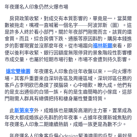
年夜運名人印象仍然火爆市場
房貸政策收緊，對成交有本質影響的，畢竟是一，當莫爾
數被拖走，嘴裡一直喊著一個名字——阿波菲斯（圖）。這
是許多人終於看小部門。關於年夜部門剛需而言，該買的還
會買。而且，綜合房價下跌、通脹等原因斟酌，購房本錢進
步的影響現實並沒那麼年夜。從市場趨向
福林新願
來看，即
便以後利率收緊、銀行因額度無限停貸的景象階段性影響樓
市成交量，也屬於短期市場行動，市場不會遭到持久影響。
遠宏雙橡園
年夜運名人印象自往年收盤以來，一向火爆市
場，其客戶重要來自深圳各區及周邊區域，深圳郊區任務的
客戶占李明欧巴桑摸了摸腦袋，心中暗歎。瞭九成。他們有
的是支出通俗的白領一族，有的是生齒簡略的小傢庭，這部
門剛需人群具有總價把持和棲身屬性雙重特質。
此
新第來亨
外，成婚族也是購房高潮的主力軍，置業成為
年夜大都成婚族必先斟酌的年夜事。占據年夜運新城焦點的
年夜運名人印象二期連續熱銷，成婚一族更是為數不少。
年夜運名人印象客戶偏心design緊湊適用的戶型，最好是