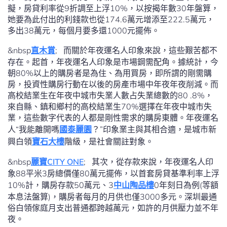
擬，房貸利率從9折調至上浮10%，以按揭年數30年盤算，
她要為此付出的利錢款也從174.6萬元增添至222.5萬元，
多出38萬元，每個月要多還1000元擺佈。
&nbsp
直木賞
; 而關於年夜運名人印象來說，這些艱苦都不
存在。起首，年夜運名人印象是市場鋼需配角。據統計，今
朝80%以上的購房者是為住、為用買房，即所謂的剛需購
房，投資性購房行動在以後的房產市場中年夜年夜削減。而
高校結業生在年夜中城市失業人數占失業總數的80 .8%，
來自縣、鎮和鄉村的高校結業生70%選擇在年夜中城市失
業，這些數字代表的人都是剛性需求的購房東體。年夜運名
人“我能離開嗎
國泰麗園
？”印象業主與其相合適，是城市新
興白領
寶石大樓
階級，是社會關註對象。
&nbsp
麗寶CITY ONE
; 其次，從存款來說，年夜運名人印
象88平米3房總價僅80萬元擺佈，以首套房貸基準利率上浮
10%計，購房存款50萬元、3
中山陶品樓
0年刻日為例(等額
本息法盤算)，購房者每月的月供也僅3000多元。深圳最通
俗白領傢庭月支出普通都跨越萬元，如許的月供壓力並不年
夜。