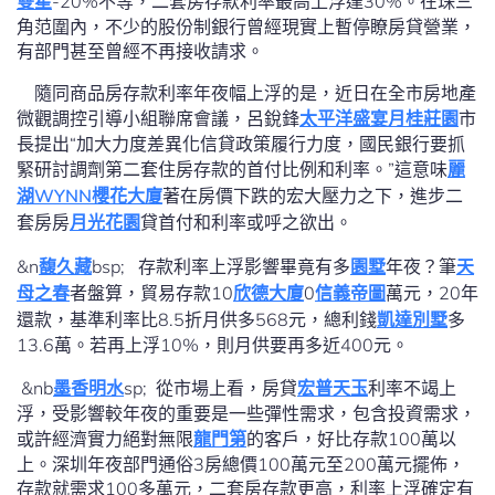
雙星
-20%不等，二套房存款利率最高上浮達30%。在珠三
角范圍內，不少的股份制銀行曾經現實上暫停瞭房貸營業，
有部門甚至曾經不再接收請求。
隨同商品房存款利率年夜幅上浮的是，近日在全市房地產
微觀調控引導小組聯席會議，呂銳鋒
太平洋盛宴月桂莊園
市
長提出“加大力度差異化信貸政策履行力度，國民銀行要抓
緊研討調劑第二套住房存款的首付比例和利率。”這意味
麗
湖WYNN
櫻花大廈
著在房價下跌的宏大壓力之下，進步二
套房房
月光花園
貸首付和利率或呼之欲出。
&n
馥久藏
bsp; 存款利率上浮影響畢竟有多
園墅
年夜？筆
天
母之春
者盤算，貿易存款10
欣德大廈
0
信義帝圖
萬元，20年
還款，基準利率比8.5折月供多568元，總利錢
凱達別墅
多
13.6萬。若再上浮10%，則月供要再多近400元。
&nb
墨香明水
sp; 從市場上看，房貸
宏普天玉
利率不竭上
浮，受影響較年夜的重要是一些彈性需求，包含投資需求，
或許經濟實力絕對無限
龍門第
的客戶，好比存款100萬以
上。深圳年夜部門通俗3房總價100萬元至200萬元擺佈，
存款就需求100多萬元，二套房存款更高，利率上浮確定有