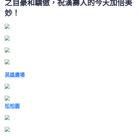
之自豪和驕傲，祝漢壽人的今天加倍美
妙！
英雄廣場
松柏園