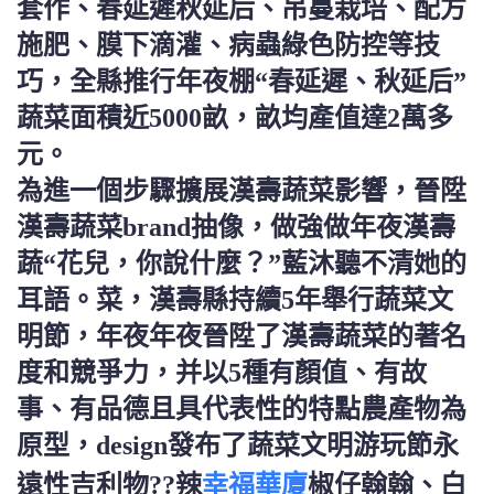
套作、春延遲秋延后、吊蔓栽培、配方
施肥、膜下滴灌、病蟲綠色防控等技
巧，全縣推行年夜棚“春延遲、秋延后”
蔬菜面積近5000畝，畝均產值達2萬多
元。
為進一個步驟擴展漢壽蔬菜影響，晉陞
漢壽蔬菜brand抽像，做強做年夜漢壽
蔬“花兒，你說什麼？”藍沐聽不清她的
耳語。菜，漢壽縣持續5年舉行蔬菜文
明節，年夜年夜晉陞了漢壽蔬菜的著名
度和競爭力，并以5種有顏值、有故
事、有品德且具代表性的特點農產物為
原型，design發布了蔬菜文明游玩節永
幸福華廈
遠性吉利物??辣
椒仔翰翰、白