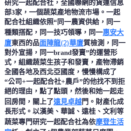
研究一起配合社，全國聯網的貨運信息
部3家，一個蔬菜產地物流市場。一起
配合社組織依照“同一農資供給，同一
惠安大
種類搭配，同一技巧領導，同一
廈
面陣龍(2)華廈
東西的品
質檢測，同一
對外宣揚，同一brand發賣”的運營形
式，組織蔬菜生孩子和發賣，產物滯銷
全國各地及西北亞國度，慢慢構成了
“公司+一起配合社+農戶”的他找不到拒
絕的理由，點了點頭，然後和她一起走
遠見卓越
回房間，關上了
門。財產化成
長形式。以漢美、華誠、遠桂、文利等
摩登生活
蔬菜專門研究一起配合社為依