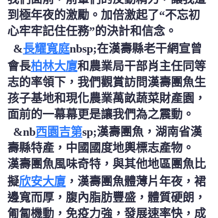
到極年夜的激勵。加倍激起了“不忘初
心牢牢記住任務”的決計和信念。
長耀寬庭
&
nbsp;在漢壽縣老干網宣曾
柏林大廈
會長
和農業局干部肖主任同等
志的率領下，我們觀賞訪問漢壽團魚生
孩子基地和現化農業萬畝蔬菜財產園，
面前的一幕幕更是讓我們為之震動。
西園吉第
&nb
sp;漢壽團魚，湖南省漢
壽縣特產，中國國度地輿標志產物。
漢壽團魚風味奇特，與其他地區團魚比
欣安大廈
擬
，漢壽團魚體薄片年夜，裙
邊寬而厚，腹內脂肪豐盛，體質硬朗，
匍匐機動，免疫力強，發展速率快，成