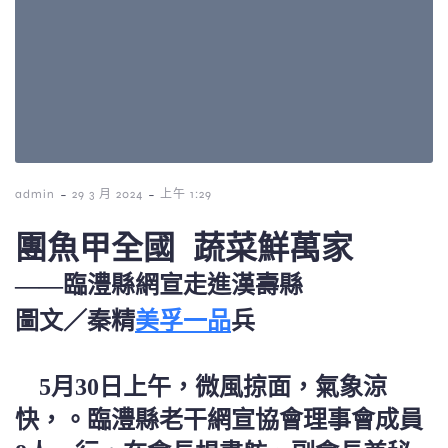
-
-
admin
29 3 月 2024
上午 1:29
團魚甲全國 蔬菜鮮萬家
——臨澧縣網宣走進漢壽縣
美孚一品
圖文／秦精
兵
5月30日上午，微風掠面，氣象涼
快，。臨澧縣老干網宣協會理事會成員