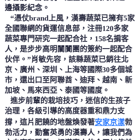
邊攝影紀念。
“憑仗brand上風，漢壽蔬菜已擁有5家
全國聯網的貨運信息部，注冊120多家
蔬菜專門研究一起配合社，158名掮客
人，是步步高明闤闠團的簽約一起配合
伙伴。”肖敏先容，該縣蔬菜已銷往北
京、廣州、深圳、上海等國際30多個城
市，還出口至阿聯酋、迪拜、越南、新
加坡、馬來西亞、泰國等國度。
進步前輩的栽培技巧，迷信的生孩子
治理，各級引導的高度器重和鼎力支
安家京漾
撐，這片肥饒的地盤煥發著
勃
勃活力，勤奮英勇的漢壽人，讓我們為