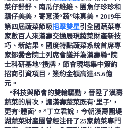
菜仔舒舒、南瓜仔維維、團魚仔珍珍和
藕仔美美，寄意漢“蔬”味真美。2019年
挹翠雙星
第四屆蔬菜節吸
引全國蔬菜專
家數百人來漢壽交通展現蔬菜財產新技
巧、新結果。國度特點蔬菜系統首席專
家鄒黌舍院士列席會議并為漢壽縣“院
士科研基地”授牌，節會現場集中簽約
招商引資項目，簽約金額高達45.6億
元。
“科技與節會的雙輪驅動，晉陞了漢壽
蔬菜的層次，讓漢壽蔬菜既有‘里子’，
更有‘體面’。”丁立君說，今朝漢壽圍堤
湖蔬菜財產園曾經注冊了25家蔬菜專門