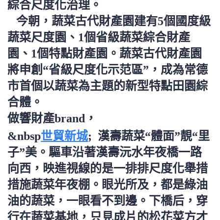
綜合尺度化治理。
今朝，蔬菜古代財產園建有5個國度級
蔬菜尺度園、1個省級蔬菜綜合財產
園、1個特點財產園。蔬菜古代財產園
將申創“省級尺度化示范區”，成為常德
市首個以蔬菜為主題的新型特點田園綜
合體。
做響財產brand，
世貿新城
&nbsp
; 漢壽蔬菜“體面”靚“里
子”美。驅車沿著漢壽沅水年夜橋一路
向西，映進視線的是一排排尺度化舉措
措施蔬菜年夜棚。眼光所及，都是綠油
油的蔬菜，一眼看不到邊。下橋后，穿
行在蔬菜基地，只見成片的松花菜方才