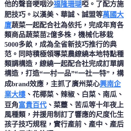
福隆珊瑚
他的聲音哽咽沙
啞。了配方施
萬國大
肥技巧。以漢美、華誠、誠盟等
廈
蔬菜一起配合社為依托，完成年育各
類商品蔬菜苗2億多株，機械化移栽
5000多畝，成為全省新技巧推行的典
范。同時積極領導菜農繚繞本地特點種
類調構造，繚繞一起配合社完成訂單調
構造，打造“一村一品”“一社一特”，構
興南企
成brand效應，主抓了廣州菜心
業大樓
、花椰菜、辣椒、白菜、南瓜、
富貴百代
豆角
、菜薹、苦瓜等十年夜上
風種類，并援用制訂了響應的尺度化生
孩子技巧規程，實行產前、產中、產后