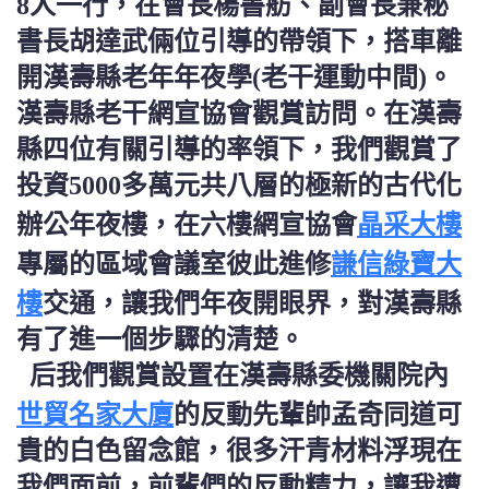
8人一行，在會長楊書舫、副會長兼秘
書長胡達武倆位引導的帶領下，搭車離
開漢壽縣老年年夜學(老干運動中間)。
漢壽縣老干網宣協會觀賞訪問。在漢壽
縣四位有關引導的率領下，我們觀賞了
投資5000多萬元共八層的極新的古代化
晶采大樓
辦公年夜樓，在六樓網宣協會
謙信綠寶大
專屬的區域會議室彼此進修
樓
交通，讓我們年夜開眼界，對漢壽縣
有了進一個步驟的清楚。
后我們觀賞設置在漢壽縣委機關院內
世貿名家大廈
的反動先輩帥孟奇同道可
貴的白色留念館，很多汗青材料浮現在
我們面前，前輩們的反動精力，讓我遭