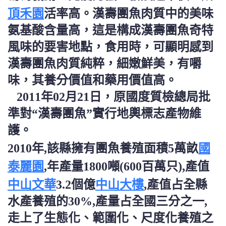
頂禾園
活率高。漢壽團魚肉質中的美味
氨基酸含量高，這是構成漢壽團魚奇特
風味的要害地點，食用時，可顯明感到
漢壽團魚肉質純粹，細嫩鮮美，有嚼
味，其養分價值和藥用價值高。
2011年02月21日，原國度質檢總局批
準對“漢壽團魚”實行地輿標志產物維
護。
國
2010年,該縣擁有團魚養殖面積5萬畝
泰麗園
,年產量1800噸(600百萬只),產值
中山文華
中山大樓
3.2個億
,產值占全縣
水產養殖的30%,產量占全國三分之一,
走上了生態化、範圍化、尺度化養殖之