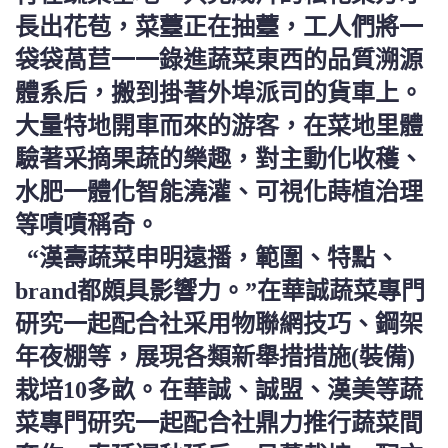
長出花苞，菜薹正在抽薹，工人們將一
袋袋萵苣一一錄進蔬菜東西的品質溯源
體系后，搬到掛著外埠派司的貨車上。
大量特地開車而來的游客，在菜地里體
驗著采摘果蔬的樂趣，對主動化收穫、
水肥一體化智能澆灌、可視化蒔植治理
等嘖嘖稱奇。
“漢壽蔬菜申明遠播，範圍、特點、
brand都頗具影響力。”在華誠蔬菜專門
研究一起配合社采用物聯網技巧、鋼架
年夜棚等，展現各類新舉措措施(裝備)
栽培10多畝。在華誠、誠盟、漢美等蔬
菜專門研究一起配合社鼎力推行蔬菜間