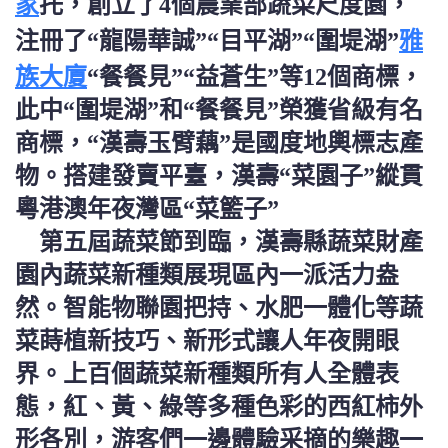
家
托，創立了4個農業部蔬菜尺度園，
雅
注冊了“龍陽華誠”“目平湖”“圍堤湖”
族大廈
“餐餐見”“益蒼生”等12個商標，
此中“圍堤湖”和“餐餐見”榮獲省級有名
商標，“漢壽玉臂藕”是國度地輿標志產
物。搭建發賣平臺，漢壽“菜園子”縱貫
粵港澳年夜灣區“菜籃子”
第五屆蔬菜節到臨，漢壽縣蔬菜財產
園內蔬菜新種類展現區內一派活力盎
然。智能物聯園把持、水肥一體化等蔬
菜蒔植新技巧、新形式讓人年夜開眼
界。上百個蔬菜新種類所有人全體表
態，紅、黃、綠等多種色彩的西紅柿外
形各別，游客們一邊體驗采摘的樂趣一