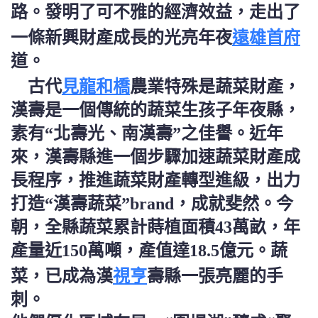
路。發明了可不雅的經濟效益，走出了
遠雄首府
一條新興財產成長的光亮年夜
道。
見龍和橋
古代
農業特殊是蔬菜財產，
漢壽是一個傳統的蔬菜生孩子年夜縣，
素有“北壽光、南漢壽”之佳譽。近年
來，漢壽縣進一個步驟加速蔬菜財產成
長程序，推進蔬菜財產轉型進級，出力
打造“漢壽蔬菜”brand，成就斐然。今
朝，全縣蔬菜累計蒔植面積43萬畝，年
產量近150萬噸，產值達18.5億元。蔬
視亨
菜，已成為漢
壽縣一張亮麗的手
刺。