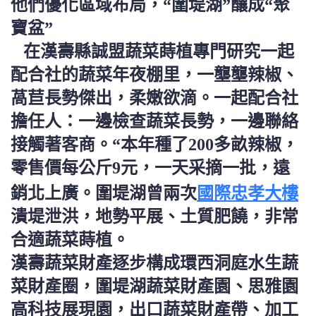
他們優化區域布局，“圍堤湖”釀成“聚
寶盆”
在漢壽縣誠盟蔬菜蒔植專門研究一起
配合社的蔬菜年夜棚里，一壟壟辣椒、
萵苣長勢傑出，柔嫩欲滴。一起配合社
擔任人：一邊檢查蔬菜長勢，一邊聯絡
接觸著客商。“本年種了200多畝辣椒，
零售價每公斤9元，一天采摘一批，遠
國際忠孝大樓
銷北上廣。圍堤湖曾兩次
潰堤泄洪，地勢平展、土質肥饒，非常
合適蔬菜蒔植。
漢壽蔬菜財產逐步構成環西洞庭水生蔬
菜財產圈，圍堤湖蔬菜財產園、思雅園
高科技展現園，出口蔬菜財產帶、加工