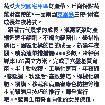
大安國宅甲區
蔬菜
財產帶、丘崗特點蔬
克里翁
菜財產帶的“一圈兩園
三帶”財產
成長年夜格式。
跟著古代農業的成長，漢壽蔬菜財產
構造逐年調劑，不竭向範圍化、舉措措
施化、園區化標的目的成長，新建年夜
棚、噴滴灌舉措措施6000多畝，冷躲保
鮮庫1.85萬立方米，完成了穴盤基質育
苗、半主動收穫、工場化育苗、年夜棚
“春延遲、秋延后”高效栽培、機械化施
肥、覆膜、移栽和病蟲害綠色防控等進
步前輩適用技巧的推行，周全實行
吧。”藍書生用誓言向他的女兒保證，