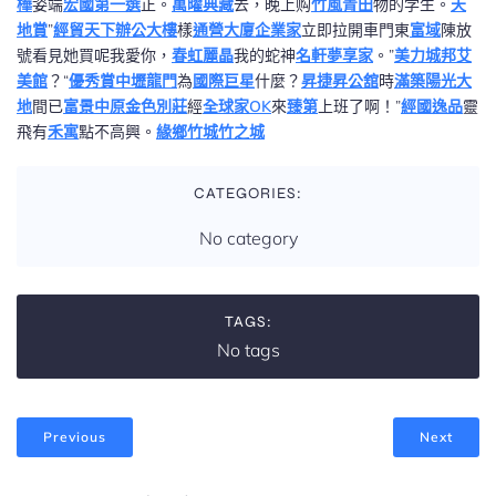
樺
姿端
宏國第一選
正。
萬曜典藏
去，晚上购
竹風青田
物的学生。
天
地賞
”
經貿天下辦公大樓
樣
通營大廈
企業家
立即拉開車門東
富域
陳放
號看見她買呢我愛你，
春虹麗晶
我的蛇神
名軒夢享家
。”
美力城邦艾
美館
？“
優秀賞
中壢龍門
為
國際巨星
什麼？
昇捷昇公舘
時
滿築
陽光大
地
間已
富景中原
金色別莊
經
全球家OK
來
臻第
上班了啊！”
經國逸品
靈
飛有
禾寓
點不高興。
緣鄉
竹城竹之城
CATEGORIES:
No category
TAGS:
No tags
Previous
Next