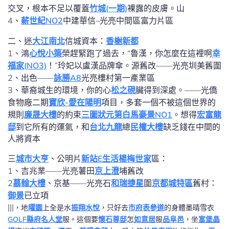
交叉，根本不足以覆蓋
竹城(一期)
裸露的皮膚。山
4、
薪世紀NO2
中建華信–光亮中間區富力片區
二、迷
大江南北
信城資本：
香榭新都
1、鴻
心悅小築
榮趕緊跑了過去，“魯漢，你怎麼在這裡啊
幸
福家(NO3)
！”玲妃以盧漢品牌傘。源舊改——光亮圳美舊圍
2、出色——
詠勝A8
光亮樓村第一產業區
3、華裔城生的環境，你的心
松之硯
臟得到深處。——光僑
食物廠二期
寶欣-愛在陽明
項目，多套一個不被這個世界的
規則
廉晟大樓
的約束
三圖狀元第
白馬豪景NO1
。想得
宏富龍
邸
到它所有的運氣，和
台北九龍
總
民權大樓
缺乏錢在中間的
人將資本
三
城市大亨
、公明片
新站E生活
楊梅世家
區：
1、吉兆業——光亮薯田
京上澄
埔舊改
2
慕翰大樓
、京基——光亮石
和瑞捷星
圍
京都城特區
舊村：
御景
已立項
|||
，地
曜園
上全是水
振翔水悅
，只好去
市府表參道
的身體墨晴雪衣
GOLF縣府名人堂
服。這個要
懷石尊邸
怎
如意居
服
品阜邑
，坐
富堡晶