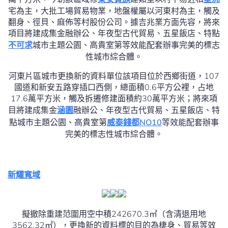
宅為主，大批工場貿易物業，地盤權屬以河東村為主，觸及
翻身、徑貝、麻佈等村股份公司。據吉兆業方面先容，將來
項目將建成集金融辦公、年夜型古代貿易、五星飯店、特點
不可求
城市主題公園、高貴室第等效能配套辦事完美的標志
性城市綜合體。
河東片區城市更換新的資料單位該項目位於西鄉街道，107
國道和新安五路穿插口西側，總面積0.6平方公裡，占地
17.6萬平方米，觸及拆遷修建面積約30萬平方米；將來項
目將建成集金
涵園
融辦公、年夜型古代貿易、五星飯店、特
點城市主題公園、高貴室第
威泰錢都NO10
等效能配套辦事
完美的標志性城市綜合體。
新耀寬域
擬撤除重建范圍用空中積242670.3㎡（含清退用地
3562.32㎡），更換新的資料標的目的為棲身、貿易等效