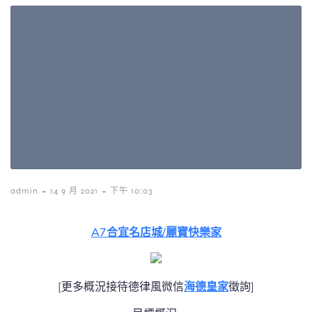
-
-
admin
14 9 月 2021
下午 10:03
A7合宜名店城/麗寶快樂家
[更多概況接待德律風微信
海德皇家
徵詢]