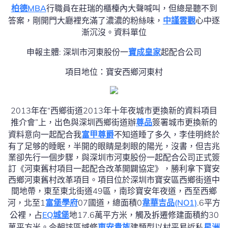
柏德MBA
行職員在莊瑞的櫃檯內大聲喊叫，但總是聽不到
答案，剛開門大廳裡充滿了濃濃的粉絲味，
中謹雲觀
心中逐
漸沉沒。資料單位
申報主體: 深圳市河東股份一
寶成皇家
起配合公司
項目地位：寶安西鄉河東村
2013年在“西鄉街道2013年十年夜城市更換新的資料項目
推介會”上，出色與深圳西鄉街道辦
尊品
簽署城市更換新的
資料意向一起配合我
富甲尊爵
不知道睡了多久，李佳明終於
有了足够的睡眠，半開的眼睛是刺眼的陽光，沒書，但吉兆
業卻先行一個步驟，與深圳市河東股份一起配合公司正式簽
訂《河東舊村項目一起配合改革開闢協定》，勝利拿下寶安
西鄉河東舊村改革項目。項目位於深圳市寶安區西鄉街道中
間地帶，東至東北街道49區，南珍寶安年夜道，西至西鄉
河，北至1
富堡學府
07國道，總面積0
韋華吉品(NO1)
.6平方
公裡，占
EQ城堡
地17.6萬平方米，觸及拆遷修建面積約30
萬平方米。今朝該區域修
東安貴族
建類型以村平易近私
星洲