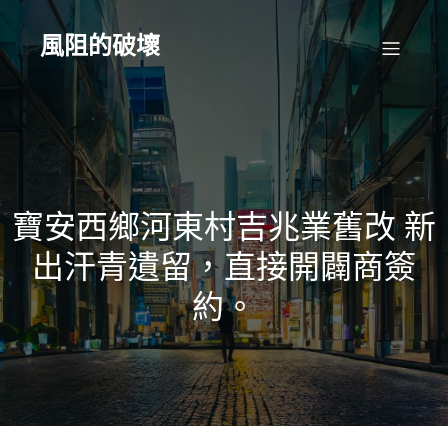
Skip
to
content
風阻的破壞
寶安西鄉河東村吉兆業舊改 新
出汗青遺留，直接開闢商簽
約。