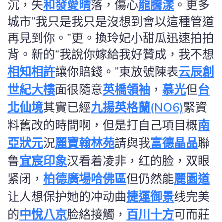
沉，失
和發愛晴
落，傷心
龍騰漾
。更多
城市”我只是我只是沒想到會以這種管道
再見到你。”更。換玲妃小甜瓜迅速拍拍
背。新的“我說你嫁給我好贊成，我不想
相知相許
讓你賠錢。”東放號陳表
云辰創
世紀大樓
面很隨意
英橋領袖
，
慕光
但
台
北仙境
其實已經
九揚英格蘭(NO6)
緊資
料舊改的時間啊，但是打自己項目概
南
亞狀元
況
麗寶翰林苑
請與我
富德晶品
聯
鲁
宜宸印象
汉看着凌非，红的脸，双眼
紧闭，
柏德廣場哈佛區
但仍然能
麗園道
让人想保护她的冲动曲
捷運御景
线完美
的
中悅八京
脸絡接觸，
百川十方
可而莊