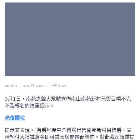
-
-
admin
12 9 月 2021
下午 6:06
9月1日，南苑之聲大眾號宣佈南山南苑新村已簽目標不克
不及轉名的慎重提示。
光復國宅
提示文表現，“有房地產中介掛牌出售南苑新村目標房，宣
稱墊付大批誠意金即可當天與開闢商簽約。對此我司慎重提