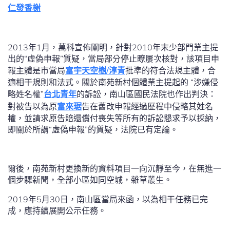
仁發香榭
2013年1月，萬科宣佈闡明，針對2010年末少部門業主提
出的“虛偽申報”質疑，當局部分停止瞭屢次核對，該項目申
報主體是市當局
富宇天空樹/淳青
批準的符合法規主體，合
適相干規則和法式。關於南苑新村個體業主提起的 “涉嫌侵
略姓名權”
台北青年
的訴訟，南山區國民法院也作出判決：
對被告以為原
富來琚
告在舊改申報經過歷程中侵略其姓名
權，並請求原告賠還償付喪失等所有的訴訟懇求予以採納，
即關於所謂“虛偽申報”的質疑，法院已有定論。
爾後，南苑新村更換新的資料項目一向沉靜至今，在無進一
個步驟新聞，全部小區如同空城，雜草叢生。
2019年5月30日，南山區當局來函，以為相干任務已完
成，應持續展開公示任務。