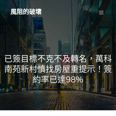
Skip
to
content
風阻的破壞
已簽目標不克不及轉名，萬科
南苑新村慎找房屋重提示！簽
約率已達98%