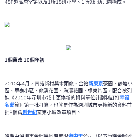
48F超高層室第以及1所18班小學、1所9班幼兒園構成。
1個舊改 10個年初
2010年4月，南苑新村與木頭龍、金鉆
新東京
豪園、鶴塘小
區、華泰小區、龍溪花圃、海濤花圃、橋東片區，配合被列
進《2010年深圳市城市更換新的資料單位計劃制訂打
幸福
名邸
算》第一批打算，也就是作為深圳城市更換新的資料首
批8個舊
創世紀
室第小區改革項目。
晚期由深圳市金暉房地產無限
海中天
公司（以下簡稱金暉地