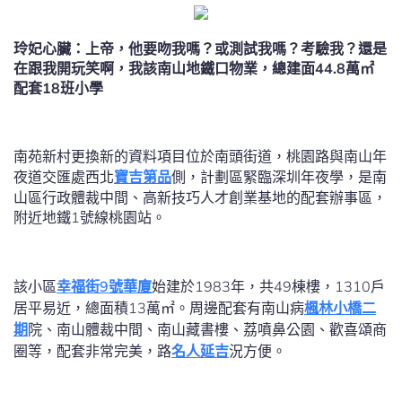
玲妃心臟：上帝，他要吻我嗎？或測試我嗎？考驗我？還是
在跟我開玩笑啊，我該南山地鐵口物業，總建面44.8萬㎡
配套18班小學
南苑新村更換新的資料項目位於南頭街道，桃園路與南山年
夜道交匯處西北
寶吉第品
側，計劃區緊臨深圳年夜學，是南
山區行政體裁中間、高新技巧人才創業基地的配套辦事區，
附近地鐵1號線桃園站。
該小區
幸福街9號華廈
始建於1983年，共49棟樓，1310戶
居平易近，總面積13萬㎡。周邊配套有南山病
楓林小橋二
期
院、南山體裁中間、南山藏書樓、荔噴鼻公園、歡喜頌商
圈等，配套非常完美，路
名人延吉
況方便。