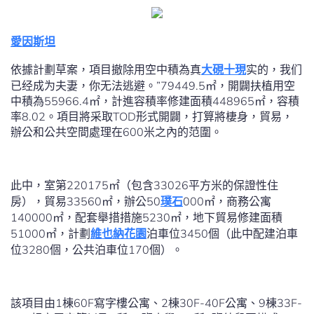
愛因斯坦
依據計劃草案，項目撤除用空中積為真
大硯十現
实的，我们
已经成为夫妻，你无法逃避。”79449.5㎡，開闢扶植用空
中積為55966.4㎡，計進容積率修建面積448965㎡，容積
率8.02。項目將采取TOD形式開闢，打算將棲身，貿易，
辦公和公共空間處理在600米之內的范圍。
此中，室第220175㎡（包含33026平方米的保證性住
房），貿易33560㎡，辦公50
璞石
000㎡，商務公寓
140000㎡，配套舉措措施5230㎡，地下貿易修建面積
51000㎡，計劃
維也納花園
泊車位3450個（此中配建泊車
位3280個，公共泊車位170個）。
該項目由1棟60F寫字樓公寓、2棟30F-40F公寓、9棟33F-