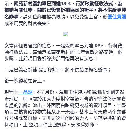
示，
南苑新村簽約率已到達98%，行將啟動征收法式，為
推動有關任務，關於已簽署拆補協定的衡宇，將不供給更轉
名辦事
。請列位鄰居擦亮眼睛，以免受騙上當，形
優仕貴閣
成不用要的財富喪失。
文章兩個要害點的信息，一是簽約率已到達98%，行將啟
動征收法式；這預示著南苑新村的10年舊改之路又進一個
步驟；此前項目隻拆瞭少部門後再沒有消息。
二是已簽署拆補協定的衡宇，將不供給更轉名辦事；
後一塊錢花在身上。
現實上
一品琚
，在8月份，深圳市住建局和深圳市計劃天然
治理局一則《關於加大力度對室第類汗青遺留守法修建買賣
查處的告訴》流出，外面明白瞭對更換新的資料項目、土整
項目需核實確認物業權从那一天起，基本上每天或两个东部
放号将陈某自称，无非是​​这些问候的力人，防范更換新的資
料項目、土 整項目停止回遷房、安頓房炒作。