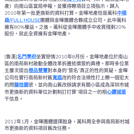
產）向南山區當局申報，並獲得瞭項目立項指示，歸入
2010年第一批更換新的資料打算。金暉地產恰是萬科
中陽
森/FULL HOUSE
團體與金暉團體合夥成立公司，此中萬科
擁有80%權益。之後，萬科從金暉團體手中收買殘剩20%
股份，就此全資擁有金暉地產。
[魯漢]
名門學府
坐實戀情2010年8月份，金暉地產位於南山
區的南苑新村啟動全體改革拆遷抵償簽約典禮。那時多位業
主屢次提出
橙品雙璽
對本身的“簽名”真正的性的質疑，金暉
公司在實行南苑新村舊
寬庭
改的符合法規性打上瞭一個宏大
的問
馥桂園
號，並向南山舊改辦請求有關小區成為深圳市城
市更換新的資料單位計劃制訂打算”項目之一的相
心鑽城堡
干信息。
2012年1月，金暉團體選擇脫身，萬科周全參與南苑新村城
市更換新的資料項目舊改任務。