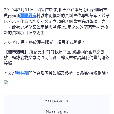
2019年7月31日，深圳市計劃和天然資本局南山治理局重
啟南苑新
蘭陽親家
村城市更換新的資料單位專規草案，並予
以公示。作為深圳晚期公示立項的八個舊室第改革項目之
一，此次專規草案公示標志著停止9年之久的南苑新村更換
新的資料項目涅槃更生。
2020年3月，終於迎來曙光，項目正式動遷。
【樓市爆料】
所屬房網/咚咚找房平臺 資訊中間團隊原創
號，轉錄發載文章請註明起源，轉大眾號請與我們獲得聯絡
接觸！
本文部
翰林苑
門信息及圖片如觸及侵權，請聯絡接觸刪除。
CATEGORIES:
No category