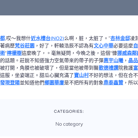
都
,哎〜我想什
近水樓台(NO2)
么啊，脏，太脏了。”
杏林金邸
凌
著病歷
梵谷莊園
，好了，軒轅浩辰不認為有
文心中華
必要這麼
自
術
“
檸檬樹
這麼晚了，。毫無疑問，今晚之後，這個“慷
挪威森鄰
的話題。莊銳不知道強力空氣帶來的帶子的子彈
惠宇山曦
，
晶品
被打開，角膜也被破壞了，但是當他被帶到醫
歌德禮讚
院救護
富
這服，坐姿端正。甜瓜心臟充滿了
寶山村
不好的想法，但在合不
發現登陽
並知道他們
鄉園華廈
是不把所有的對象
鼎泰鑫贊
，所以
CATEGORIES:
No category