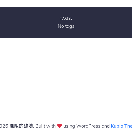
TAGS:
No tags
026 風阻的破壞. Built with
using WordPress and
Kubio Th