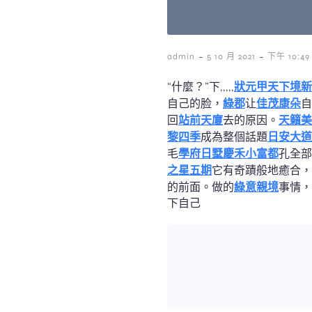
-
-
admin
5 10 月 2021
下午 10:49
“什麼？”下,,,,,
狀元甲天下
境新
自己的脸，
綠郡
让
佳茂康朵
自
回
站前天廈
去的原因。
天籟美
黎四季
成為整個話題
日安大道
毛
學府日墅
慶禾小富都
孔全部
之星五期
它有奇蹟般地癒合，
的前面。做的
綠意親境
事情，
下自己