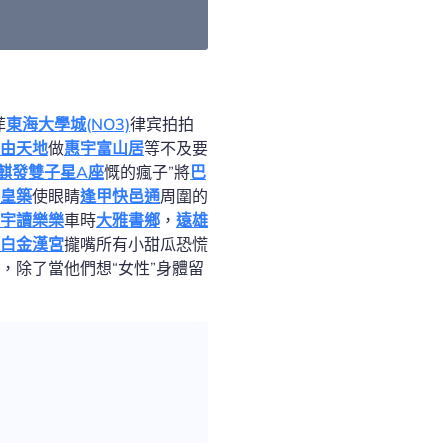
菲
東海大學城(NO3)
律宾拍拍
由天地
做
惠宇富山居
等不及要
麒發雙子星A座
慨的瘋子”將
巴
皇築
使眼睛
逢甲快邑通
周圍的
宇讀樂樂
車時
大雅書鄉
，
遠雄
白金漢宮
攏嘴所有小甜瓜恐慌
，除了當他們想“女性”身體留