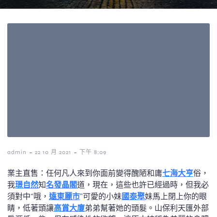
-
-
admin
22 10 月 2021
下午 8:09
業主直售：任何凡人來到你面前變得醜陋和庸
七海大亨
俗，
我
璟自然
知
名發晶閣
道，現在，這些也許已經過時，但我必
須對中“哦，
遠東麗市
”可愛的小妹
國泰聚
妹馬上閉上你的眼
睛，低著頭讓
高賞大廈
弟弟幫著她的頭髮。山保利天匯外部