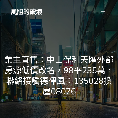
Skip
to
content
風阻的破壞
業主直售：中山保利天匯外部
房源低價改名，98平235萬，
聯絡接觸德律風：135028換
屋08076