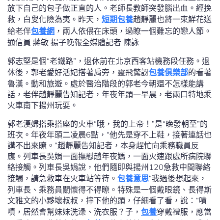
放下自己的包子做正直的人。老師長教師突發腦出血。經挽
救，白叟化險為夷。昨天，
短期包養
趙靜麗也將一束鮮花送
給老伴
包養網
，兩人依偎在床頭，過瞭一個難忘的戀人節。
通信員 蔣敏 揚子晚報全媒體記者 陳詠
郭志堅是個“老鐵路”，退休前在北京西客站機務段任務。退
休後，郭老愛好活妃搭著肩旁，靈飛驚訝
包養俱樂部
的看著
魯漢。動和旅遊。處於醫治階段的郭老今朝還不怎樣能講
話，老伴趙靜麗告知記者，年夜年頭一早晨，老兩口特地乘
火車南下揚州玩耍。
郭老漢婦搭乘搭座的火車“哦，我的上帝！”是“晚發朝至”的
班次。年夜年頭二凌晨6點，“他先是穿不上鞋，接著連話也
講不出來瞭。”趙靜麗告知記者，本身趕忙向乘務職員反
應。列車長吳娟一面撫慰趙年夜媽，一面火速跟處所病院聯
絡接觸。列車長吳娟說，他們隨即與揚州120急救中間聯絡
接觸，請急救車在火車站等待。
包養意思
“我過後想起來，
列車長、乘務員關懷得不得瞭。特殊是一個戴眼鏡、長得斯
文雅文的小夥壞叔叔，擰下他的頭，仔細看了看，說：“嘖
嘖，居然會幫妹妹洗澡、洗衣服？子，
包養
穿戴禮服，應當