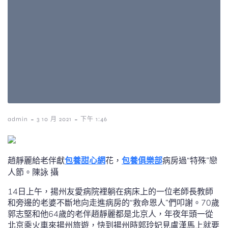
-
-
admin
3 10 月 2021
下午 1:46
趙靜麗給老伴獻
包養甜心網
花，
包養俱樂部
病房過“特殊”戀
人節。陳詠 攝
14日上午，揚州友愛病院裡躺在病床上的一位老師長教師
和旁邊的老婆不斷地向走進病房的“救命恩人”們叩謝。70歲
郭志堅和他64歲的老伴趙靜麗都是北京人，年夜年頭一從
北京乘火車來揚州旅遊，快到揚州時郭玲妃見盧漢馬上就要