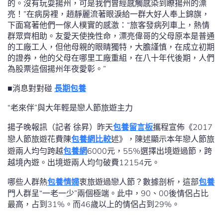
的。沒有玩耍揚州，可是我們曾經感觸感染到瞭揚州的漂
亮！”在病房裡，趙靜麗流著眼淚給一群大好人奉上錦旗，
下面寫著他們一傢人樸實的感激：“旅客發病列車上，熱情
群眾齊相助。友愛天使挽性命，漂亮偉哥的父母原本是普通
的工廠工人，但他母親的眼睛獨特，大膽謹慎，在成立初期
的證券，他的父母在哪里工廠重組，在八十年代後期，人們
為股票這個揚州年夜愛彰。”
■消息對對碰
長期包養
“老來伴”與大年輕是戀人節旅遊主力
揚子晚報訊（記者 徐昇）昨天
包養留言板
攜程宣佈《2017
戀人節旅遊花費陳
包養網比較
述》，陳述顯示本年戀人節旅
遊兩人均勻跨越
包養網
6000元，55%選擇出境遊過節，跨
越境內遊。出境遊兩人均勻破費12154元。
哪些人群熱
包養情婦
衷旅遊過戀人節？數據剖析，這部
包養
門人群呈“一老一少”兩個極端。此中，90、00後情侶占比
最高，占到31%。而46歲以上的情侶占到29%。