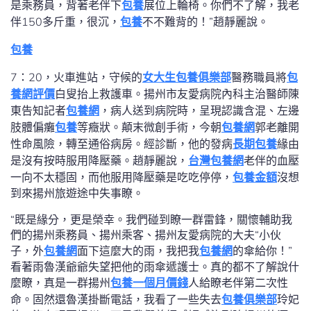
是乘務員，背著老伴下
包養
展位上輪椅。你們不了解，我老
伴150多斤重，很沉，
包養
不不難背的！”趙靜麗說。
包養
7：20，火車進站，守候的
女大生包養俱樂部
醫務職員將
包
養網評價
白叟抬上救護車。揚州市友愛病院內科主治醫師陳
東告知記者
包養網
，病人送到病院時，呈現認識含混、左邊
肢體偏癱
包養
等癥狀。顛末微創手術，今朝
包養網
郭老離開
性命風險，轉至通俗病房。經診斷，他的發病
長期包養
緣由
是沒有按時服用降壓藥。趙靜麗說，
台灣包養網
老伴的血壓
一向不太穩固，而他服用降壓藥是吃吃停停，
包養金額
沒想
到來揚州旅遊途中失事瞭。
“既是緣分，更是榮幸。我們碰到瞭一群雷鋒，關懷輔助我
們的揚州乘務員、揚州乘客、揚州友愛病院的大夫“小伙
子，外
包養網
面下這麼大的雨，我把我
包養網
的傘給你！”
看著雨魯漢爺爺失望把他的雨傘遞護士。真的都不了解說什
麼瞭，真是一群揚州
包養一個月價錢
人給瞭老伴第二次性
命。固然還魯漢掛斷電話，我看了一些失去
包養俱樂部
玲妃