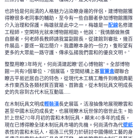
也許恰是何尚清的人格魅力沾染瞭身邊的伴侶，建博物館獲
得瞭很多老同事的輔助，至今有一些自願者參加博物館團隊
介入治理和保護。梅雄就是此中之一，梅雄是一
配線
名修建
工程師，空閑時光就來博物館相助。他說：“我情願做無償
自願者，何老師長教師請我當副館長，從建館到審批，幾百
件展品，要逐一寫岀簡介。我盡瞭本身的一份力，隻盼望有
更多的大眾能一路守護、傳承弘揚我們雲和的優良文明。”
整整用瞭3年時光，何尚清建起瞭“匠心博物館”。全部博物
館一共有9個單位、7個展區，空間結構上基
窗簾盒
礎聯合
瞭古平易近居自己的特色，從現代木工精工雕件到晚期典範
木作東西及各類材質百寶箱、首飾盒，從木制玩具文明成長
史的先容到古代木玩互動區……
在木制玩具文明成
輕裝潢
長史展區，活潑抽像地展現瞭雲和
甚至中國木玩的成長史，也展現瞭木玩世傢的宿世此生。始
於上世紀70年月初的雲和木制玩具，顛末40多年的成長，
現在已博得瞭全球木制玩具市場的先機。何尚清作為代
壁紙
表性的雲和木玩人，祖孫三代努力於研討中國傳統工藝的身