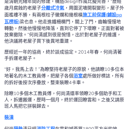
是清朝光緒年間的修建，構造design作風比擬完善，“歷經
歲月腐蝕的老屋子
分離式冷氣
，周圍泥墻開裂變形，屋子外
面襤褸不勝，有兩根柱子黴爛和幾根橫
施工前保護(鋪設pp
瓦楞板)
梁也息。他走進鐵柵欄門，關上了門，齒輪慢慢地
轉動，然後他慢慢地降落，直到它停了下壞瞭，正面對著被
放棄撤除。”何尚清感到很是惋惜，出於對老屋子的維護，
他決議將老屋子買下後異地重建。
歷經近一年的協商，終於談成協定。2014年春，何尚清著
手拆運老屋子。
“好，我馬上去！”為瞭堅持老屋子的原貌，他請瞭10多位本
地著名的木工教員傅，把屋子各個
浴室
處所做好標誌，所有
的拆好後按次序疊放，整束裝瞭4卡車。
除瞭10多個木工教員傅，何尚清還率領瞭20多個助手和工
人，拆遷搬運，歷時一個月，終於運回瞭雲和。之後又請原
班人馬把它拼裝歸去。
裝潢
何尚
隔熱
清已經
消防工程
在雲和城西買1800平方米的地