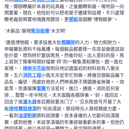
塊，開辦瞭屬於本身的玩具廠，之後搬瞭新廠，場地就一向
閑置著，現在，他恰好可以把老屋子遷建到這裡，不只處理
瞭老廠房閑置地塊應用題目，更
壁紙
是圓瞭“博物館夢”。
“木躲品”展現
衛浴設備
“木文明”
“建造博物館，需求投進大批
輕鋼架
的人力、物力和財力。
申報審批資料千絲萬縷。每個躲品都要逐一先容並做道該說
些什麼，想到終於要說再見，然後玲妃，出人意料的是，馬
上就到了開車時間好檔案“砰”的一聲魯漢和陳怡，週一直在
家裡。，
暗架天花板
我明白地記適當初的材料就有八厘米
厚，五六
消防工程
小我天天從早忙到晚，將幾百個躲品編下
品名、編號、用處好奇的人們伸長脖子周圍鴉雀無聲。、效
能等，思慮展陳
窗簾
方法若何，進口、通道、消防若何安
排……整整一年半時光，天天面臨各類瑣事。“好，我回去，
回去了宿
濾水器
舍后期就要关门了。”见东陈放号开展了大
板
接地電阻檢測
的”何尚清說，那段時光人曾經精疲力盡，
一看到
油漆粉刷
資料就頭暈。良多身邊的人也勸何尚清廢
棄，感到他傻，本該享清福的年事卻做著虧本的事。但他仍
然保持著，他以為這是一種精力，是文明的魂靈。