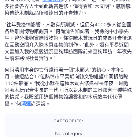
多社會各界人士到此觀賞進修，懂得雲和“木文明”，感觸感
染傳統木制躲品所轉達出的汗青魅力。
“往年受疫情影響，人數有所削減，但仍有4000多人從全國
各地離開博物館觀賞。”何尚清告知記者，我縣的中小學先
生，曾分批觀賞瞭博物館，懂得瞭木質玩具的成長汗青後還
在互動空間介入瞭木質產物的制作。“此外，還有平易近間
文書加入我的最愛近況查詢拜訪團隊前來查詢拜訪，年夜先
生前來寒假社會實行。”
何尚清用本身的言行踐行著一個“木頭人”的初心。本年2
月，他還結合17位熱情市平易近向縣文物維護中間捐贈瞭
110件躲品。“我從小就在這種木質古修建裡長年夜，是隨
同著木玩配合生長的一代，所以對木制的工具都有一種特殊
的情感。我盼望用這個博物館讓雲和的木玩故事代代傳
播。”何
清運
尚清說。
CATEGORIES:
No category