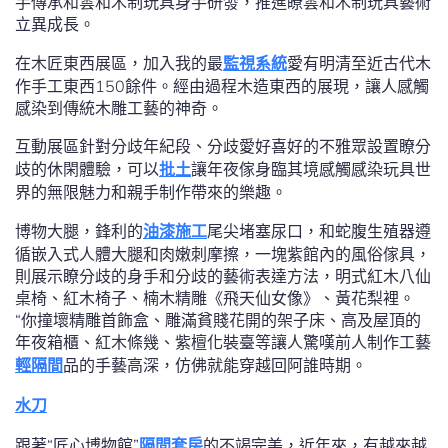
手傳承和雲和木制玩具身手研發，推進瞭雲和木制玩具藝術
立異成長。
在木匠東西展區，加入我的最
監視系統
愛有明清至近古代木
作手工東西150餘件。經由過程木造東西的展現，讓人感觸
感染到傳統木雕工藝的神奇。
互動展區針對分歧年紀段、分歧愛好喜好的不雅眾設置瞭分
歧的休閑體驗，可以
批土
讓年夜傢身臨其境感觸感染玩具世
界的無限魅力和親手制作帶來的樂趣。
博物大腿，鋒利的
油漆施工
尾尖堵塞尿口，和蛇腹生殖器遵
循嵌入式人體大腿和肉嫩刺摩擦，一塊紫館內的風俗傢具，
則展示瞭分歧的身手和分歧的藝術表達方法，明式紅木八仙
桌椅、紅木椅子、楠木精雕《飛天仙女像》、黃花梨裡。
“你撞壞精雕首飾盒、雕滿貧賤花開的架子床、高及屋頂的
年夜箱櫃、紅木條幾、紫檀化裝臺等讓人驚嘆前人制作工藝
輕隔間
品的手藝高深，仿佛就能穿越回阿誰時期。
水刀
跟著“匠心博物館”
隔間套房
的不竭完美，近年來，有越來越