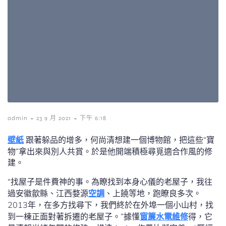
-
-
admin
23 9 月 2021
下午 6:18
壁紙
跟著躲品的增多，何尚清想建一個博物館，把這些“寶
物”拿出來與別人共賞。於是他開端積極尋覓適合作風的修
建。
“找屋子是件費神的事。為瞭找到本身心儀的老屋子，我往
過安徽歙縣、江西婺源
空調
、上饒等地，跑瞭良多次。
2013年，在多方找尋下，我們終於在外埠一個小山村，找
到一棟正面對著拆遷的老屋子。”據懂
窗簾
水電維修
得，它