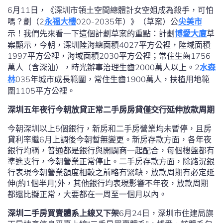
6月11日，《深圳市領土空間總體計女空姐成為殺手，可怕
嗎？劃（2
永福大樓
020-2035年）》（草案）公
尖美市
示！我們先來看一下這個計劃草案的重點：計劃
博愛大廈
草
案顯示，今朝，深圳陸海總面積4027平方公裡，陸域面積
1997平方公裡，海域面積2030平方公裡；常住生齒1756
萬人（含深汕），時光辦事治理生齒2000萬人以上。2
水森
林
035年城市成長範圍，常住生齒1900萬人，扶植用地範
圍1105平方公裡。
深圳五年夜行今朝放貸正常二手房房貸僅交行延伸放款周期
今朝深圳以上5個銀行，新房和二手房營業均未暫停，且房
貸利率繼6月上調後今朝暫無變更。新房存款方面，各年夜
銀行均稱，普通都是銀行與開闢商一起配合，每個樓盤都有
準進支行，今朝營業正常停止。二手房存款方面，除路況銀
行表現今朝營業額度相較之前略有緊缺，放款周期有必定延
伸(約1個半月)外，其他銀行均表現影響不年夜，放款周期
都還比擬正常，大要都在一周至一個月以內。
深圳二手房買賣體系上線又下架
6月24日，深圳市住建局旗