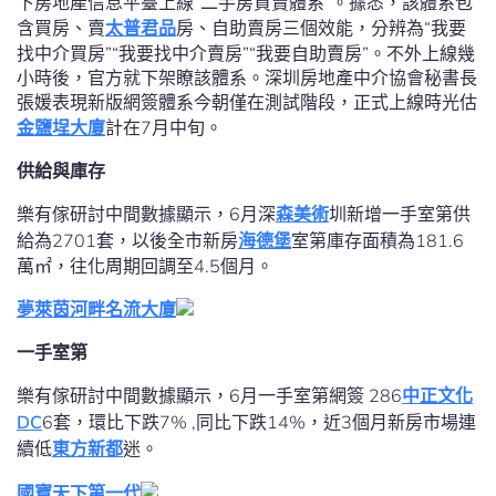
下房地產信息平臺上線“二手房買賣體系”。據悉，該體系包
含買房、賣
太普君品
房、自助賣房三個效能，分辨為“我要
找中介買房”“我要找中介賣房”“我要自助賣房”。不外上線幾
小時後，官方就下架瞭該體系。深圳房地產中介協會秘書長
張媛表現新版網簽體系今朝僅在測試階段，正式上線時光估
金鹽埕大廈
計在7月中旬。
供給與庫存
樂有傢研討中間數據顯示，6月深
森美術
圳新增一手室第供
給為2701套，以後全市新房
海德堡
室第庫存面積為181.6
萬㎡，往化周期回調至4.5個月。
夢萊茵河畔名流大廈
一手室第
樂有傢研討中間數據顯示，6月一手室第網簽 286
中正文化
DC
6套，環比下跌7% ,同比下跌14%，近3個月新房市場連
續低
東方新都
迷。
國寶天下第一代