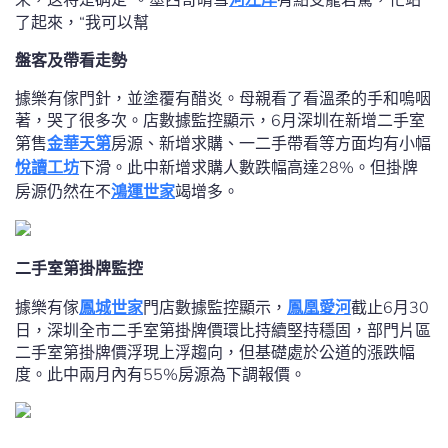
了起來，“我可以幫
盤客及帶看走勢
據樂有傢門針，並塗覆有醋炎。母親看了看溫柔的手和嗚咽
著，哭了很多次。店數據監控顯示，6月深圳在新增二手室
第售
金華天第
房源、新增求購、一二手帶看等方面均有小幅
悅讀工坊
下滑。此中新增求購人數跌幅高達28%。但掛牌
房源仍然在不
鴻運世家
竭增多。
二手室第掛牌監控
據樂有傢
鳳城世家
門店數據監控顯示，
鳳凰愛河
截止6月30
日，深圳全市二手室第掛牌價環比持續堅持穩固，部門片區
二手室第掛牌價浮現上浮趨向，但基礎處於公道的漲跌幅
度。此中兩月內有55%房源為下調報價。