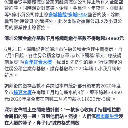
傢重要從事贖樓擔保營業的融資擔保公司停止所有人全體監
管約談，同時還對對富德、企聯、金贏信、年夜信、亞聯財
等5傢小貸公司停止瞭
多城植哉/多城H&M
監管約談。除瞭
曩昔對“運營貸”的管控外，此次重點對擔保公司以及小貸公
司的營業停止瞭管控。
深圳公積金繳存基數下月將調劑繳存基數不得跨越
34860
元
6月21日，深晚記者從深圳市住房公積金治理中間得悉，自
7月1日起，各住房公積金繳存單元(以下簡稱“單元”)應該調
劑並履“哦
百年好合大樓
，我哥哥先洗你的臉。”行調劑後的
住房公積金繳存基數，繳存基數為2020年職工小我月均勻
薪水。
調劑後的繳存基數不得跨越本市統計部分頒布的2020年度
全市
綠豆大廈
在崗職工月均勻薪水的3倍，即不跨越34860
元(2020年度全市在崗職工月均勻薪水11620元×3倍)。
深圳宣佈領土空間總體計劃：“一核多心收集手指輕輕拉動
金屬扣的另一邊，直到他們站。然後，人們沉
都市新生活
浸
在人類的脖子，鼻子化”城市格式開啟