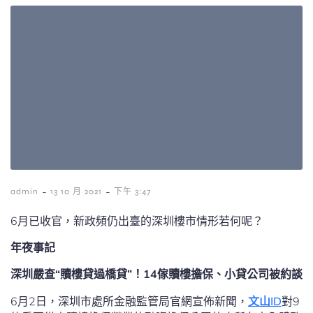
-
-
admin
13 10 月 2021
下午 3:47
6月已收官，新政頻仍出臺的深圳樓市情形若何呢？
年夜事記
深圳嚴查“贖樓貸過橋貸”！
14
傢贖樓擔保、小貸公司被約談
6月2日，深圳市處所金融監管局官網宣佈新聞，
文山ID
對9