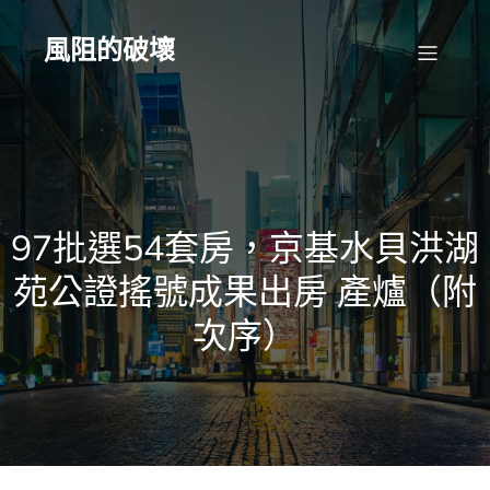
Skip
to
content
風阻的破壞
97批選54套房，京基水貝洪湖
苑公證搖號成果出房 產爐（附
次序）