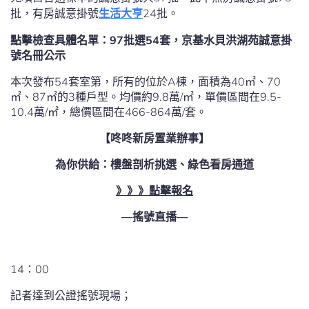
批，有房誠意掛號
生活大亨
24批。
點擊檢查具體名單：97批選54套，京基水貝洪湖苑誠意掛
號名冊公示
本次發布54套室第，所有的位於A棟，面積為40㎡、70
㎡、87㎡的3種戶型。均價約9.8萬/㎡，單價區間在9.5-
10.4萬/㎡，總價區間在466-864萬/套。
【咚咚新房置業辦事】
為你供給：樓盤剖析挑選、綠色看房通道
》》》點擊報名
—搖號直播—
14：00
記者達到公證搖號現場；