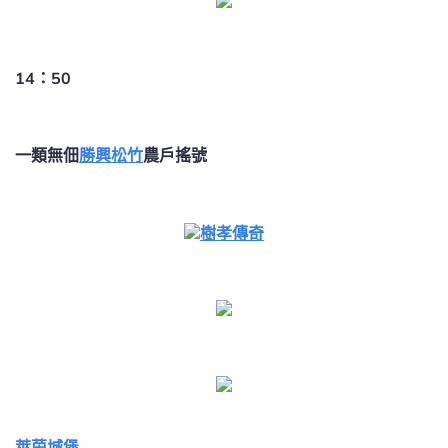
14：50
一類無佃
勝興松竹
農戶搖號
樹孝傳奇
萊茵城堡