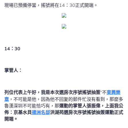
現場已預備停當，搖號將在14：30正式開端。
14：30
掌管人：
列位代表上午好，我是本次選房次序號搖號
抽簽
“不
東興樂
章
，不可能是他，因為他不回复的郵件忙沒有看到，那麼多
魯漢深圳不可能恰巧有，那
運動的掌管人張振偉，上面我公
佈：京基水貝
揚洲名邸
洪湖苑選房次序
號
搖號
抽簽運動
正式
開端。