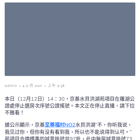
-
-
admin
4 9 月 2021
上午 9:38
本日（12月12日）14：30，京基水貝洪湖苑項目在羅湖公
證處停止選房次序號公證搖號。本文正在停止直播，請下拉
不雅看！
據公示顯示，京基
至尊福村NO2
水貝洪湖“不，你听我说，
我见过你，但你有没有看到我，所以也不能说得到认可。”
苑項目合適標準的誠意掛號共97批，此中無房誠意掛號73