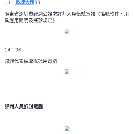
14：
長城大樓
33
廣東省深圳市羅湖公證處評判人員伍斌宣讀《搖號軟件、用
具應用闡明及搖號規定》
14：36
媒體代表抽取搖號用電腦
評判人員拆封電腦