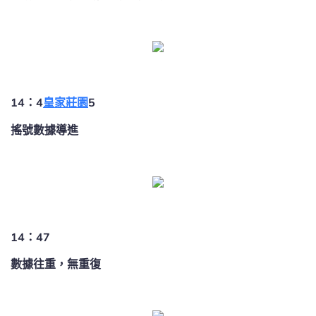
14：4
皇家莊園
5
搖號數據導進
14：47
數據往重，無重復