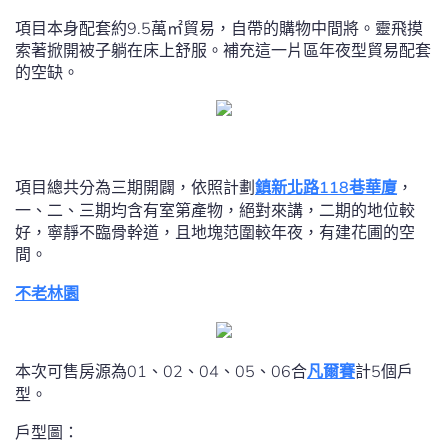
項目本身配套約9.5萬㎡貿易，自帶的購物中間將。靈飛摸
索著掀開被子躺在床上舒服。補充這一片區年夜型貿易配套
的空缺。
項目總共分為三期開闢，依照計劃
鎮新北路118巷華廈
，
一、二、三期均含有室第產物，絕對來講，二期的地位較
好，寧靜不臨骨幹道，且地塊范圍較年夜，有建花圃的空
間。
不老林園
本次可售房源為01、02、04、05、06合
凡爾賽
計5個戶
型。
戶型圖：