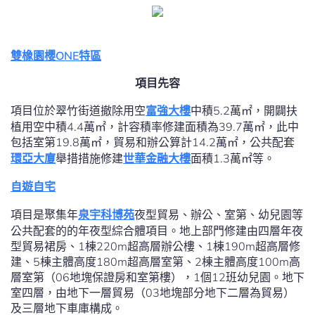
雙橡園櫻ONE特區
項目先容
項目位於翠竹街道撤除用空
富強大樓
中積5.2萬㎡，開闢扶
植用空中積4.4萬㎡，計容積率修建面積為39.7萬㎡，此中
包括室第19.8萬㎡，貿易和辦公算計14.2萬㎡，公共配套
環亞大廈
舉措措施修建
世華金融大樓
面積1.3萬㎡等。
自遊自宅
項目是聚集年
泉宇科博苑
夜型貿易、辦公、室第、幼兒園等
公共配套的的年夜型綜合體項目。地上部門修建由四層年夜
型貿易裙房、1棟220m超高層辦公樓、1棟190m超高層修
建、5棟主體高度180m超高層室第、2棟主體高度100m高
層室第（06地塊保證房和室第樓），1個12班幼兒園。地下
室四層，由地下一層貿易（03地塊部分地下二層為貿易）
及三層地下車庫構成。