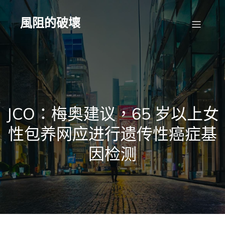
Skip
to
content
風阻的破壞
JCO：梅奥建议，65 岁以上女
性包养网应进行遗传性癌症基
因检测