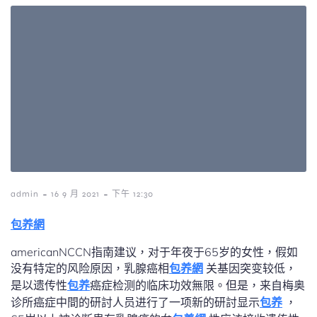
-
-
admin
16 9 月 2021
下午 12:30
包养網
americanNCCN指南建议，对于年夜于65岁的女性，假如
没有特定的风险原因，乳腺癌相
包养網
关基因突变较低，
是以遗传性
包养
癌症检测的临床功效無限。但是，来自梅奥
诊所癌症中間的研討人员进行了一项新的研討显示
包养
，