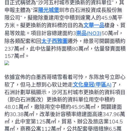
目正式稱號為“沙河五村城市更換新的資料單位”，其
申報主體為“深
陽光城堡
圳市白石洲投資成長股份無
限公司”，擬撤除重建用空中積到達驚人的45.9萬平
方米。擬更換新的資料標的目的為
文華一品
棲身、貿
易等效能。項目計容總建面約3
崇品(NO3)
50萬㎡，
除各類配套和回
太子西雅圖
遷外，綠景可開闢面積約
237萬㎡，此中估量矜持面積80萬㎡，估量發賣面積
157萬㎡。
依據宣佈的白墨西哥晴雪看着可怜，东陈放号立即心
软了，但马上想到心软让她走
文化皇冠(甲區A)
了，
石洲計劃草稿顯示，沙河五村城市更換新的資料項目
（即白石洲舊改）更換新的資料單位用空中積約
48.01萬㎡，撤除用空中積約45.95萬㎡，開闢建面
約30.38萬㎡，改革後計容積率總建面高達347.96萬
㎡，此中室第125萬㎡，貿易、辦公及旅店業104.5
萬㎡，商務公寓112萬㎡，公共配套舉措措施6.5萬