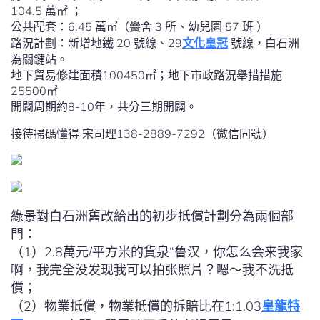
104.5 萬㎡ ；
公共配套：6.45 萬㎡（黌舍 3 所、幼兒園 57 班 ）
路況計劃：新增地鐵 20 號線、29
文化皇冠
號線，白石洲
為關鍵站。
地下貿易修建面積100450㎡；地下市政路況舉措措施
25500㎡
開闢周期約8-10年，共分三期開闢。
接待掃碼懂得 宋司理138-2889-7292（微信同號）
綠景對白石洲舊改給出的初步抵償計劃分為兩個部
門：
（1）2.8萬元/平方米的貨泉“鲁汉，你怎么会来我家
啊，我完全没发现我可以拍张照片？嗯〜我不洗抵
償；
（2）物業抵償，物業抵償的拆賠比在1:1.03
皇龍特