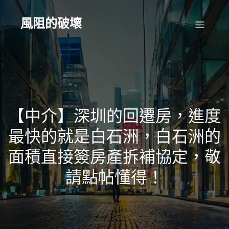
Skip
to
content
風阻的破壞
【中介】深圳的回遷房，進度
最快的就是白石洲，白石洲的
面積直接簽房產拆補協定，敬
請點帖懂得！