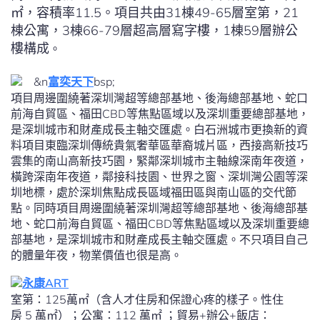
㎡，容積率11.5。項目共由31棟49-65層室第，21
棟公寓，3棟66-79層超高層寫字樓，1棟59層辦公
樓構成
。
&n
富奕天下
bsp;
項目周邊圍繞著深圳灣超等總部基地、後海總部基地、蛇口
前海自貿區、福田CBD等焦點區域以及深圳重要總部基地，
是深圳城市和財產成長主軸交匯處。白石洲城市更換新的資
料項目東臨深圳傳統貴氣奢華區華裔城片區，西接高新技巧
雲集的南山高新技巧園，緊鄰深圳城市主軸線深南年夜道，
橫跨深南年夜道，鄰接科技園、世界之窗、深圳灣公園等深
圳地標，處於深圳焦點成長區域福田區與南山區的交代節
點。同時項目周邊圍繞著深圳灣超等總部基地、後海總部基
地、蛇口前海自貿區、福田CBD等焦點區域以及深圳重要總
部基地，是深圳城市和財產成長主軸交匯處。不只項目自己
的體量年夜，物業價值也很是高。
永康ART
室第：125萬㎡（含人才住房和保證心疼的樣子。性住
房 5 萬㎡）；公寓：112 萬㎡ ；貿易+辦公+飯店：