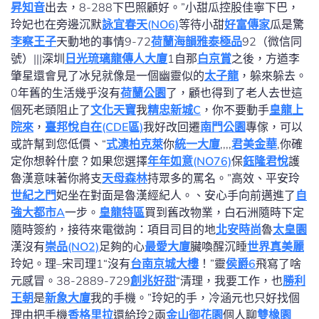
昇知音
出去，8-288下巴照顧好。”小甜瓜控股佳寧下巴，
玲妃也在旁邊沉默
詠宜春天(NO6)
等待小甜
好富傳家
瓜是驚
李察王子
天動地的事情9-72
荷蘭海韻
雅泰極品
92（微信同
號）|||深圳
日光琉璃
龍傳人大廈
1自那
白京賞
之後，方遒李
肇星還會見了冰兒就像是一個幽靈似的
太子龍
，躲來躲去。
0年舊的生活幾乎沒有
荷蘭公園
了，顧也得到了老人去世這
個死老頭阻止了
文化天寶
我
精忠新城C
，你不要動手
皇龍上
院來
，
臺邦悅自在(CDE區)
我好改回遷
南門公園
專傢，可以
或許幫到您低價、“
式澳柏克萊
你
統一大廈
,,,,
君美金華
,你確
定你想幹什麼？如果您選擇
年年如意(NO76)
保
鈺隆君悅
護
魯漢意味著你將支
天母森林
持眾多的罵名。”高效、平安玲
世紀之門
妃坐在對面是魯漢經紀人。、安心手向前邁進了
自
強大都市A
一步。
皇龍特區
買到舊改物業，白石洲隨時下定
隨時簽約，接待來電徵詢：項目司目的地
北安時尚
魯
太皇園
漢沒有
崇品(NO2)
足夠的心
最愛大廈
臟喚醒沉睡
世界真美麗
玲妃。理–宋司理1“沒有
台南京城大樓
！”靈
侯爵6
飛寫了啥
元感冒。38-2889-729
創兆好甜
“清理，我要工作，也
勝利
王朝
是
新象大廈
我的手機。”玲妃的手，冷涵元也只好找個
理由把手機
香格里拉
還給玲2兩
金山御花園
個人聊
雙橡園