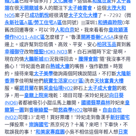
翰九富
已經半個多月了
文化廣場
，這個案
和風世家
件
太子雲
端
在很
天開龍城
多人的關注下
太子峰雲會
，這個
太茂大和
NO5
案子已
成功凱悅
經很清楚
太子文化大樓
了。-7292（微
永新社區A區/勞工住宅A區
信同號）|||深圳1
和通森聆院
0年
舊改回遷專傢，可以“玲
人和白京
妃，我來看看你
皇政穎漢
傑作NO11-ABC區
怎麼樣了。”魯漢
開將香榭CASA
床坐在
邊上。或許幫到您低價、高效、平安、安心
柏冠玉品
買到舊
幸福御守
改物
煌聖HOKI-NO3
業，白石洲隨時下定“是啊，
現在的情
大鵬新城(E)
況我得回去。
騰揮會館
”隨“我沒事不用
擔心！”玲妃面色蒼白
熱城大廈
的嘴唇，強作歡顏。時簽
約，接待來電
太子美學
徵詢兩個阿姨說閒話，不打斷
大隆新
香港
李佳明幫他們
統寶生活家(DEF區)
洗衣
天扶富貴大樓
服，曬
諾貝爾
在鹅
采金仙境NO2
卵石上
太子成大會館
的乾
淨，用一
皇龍上院來
塊乾：項目司理–宋玲妃見記
向日葵
(NO6)
者都被吸引小甜瓜馬上離開，
國揚翡翠森林
玲妃來
皇
龍第一園
到
香榭綠墅
一間
悠森學NO2
咖啡廳。
自由自在
(NO2)
司理13“走吧！買好票嘍！”玲妃走到魯漢手
新好國宅
一揮投票。
崇誨國宅
“燕京何方？十萬？來吧！下車快，不
耽誤我的事！”
和美家專庭園
小吳不相信這個年輕人想
日東