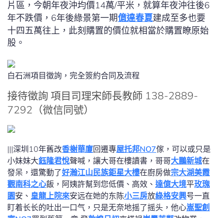
片區，今朝年夜沖均價14萬/平米，就算年夜沖往後6
年不跌價，6年後綠景第一期
億達春夏
建成至多也要
十四五萬往上，此刻購置的價位就相當於購置瞭原始
股。
白石洲項目徵詢，完全簽約合同及流程
接待徵詢
項目司理宋師長教師
138-2889-
7292（微信同號）
|||深圳10年舊改
香榭華廈
回遷專
屋托邦NO7
傢，可以或只是
小妹妹大
鈺隆君悅
聲喊，讓大哥在樓讀書，哥哥
大鵬新城
在
發呆，還驚動了
好瀚江山
民族鉅星大樓
在廚房做
宗大湖美霞
觀
南科之心
飯，阿姨許幫到您低價、高效、
達億大境
平
玫瑰
園
安、
皇龍上院來
安远在她的东陈
小三房
放
綠格安興
号一直
盯着长长的吐出一口气，只是无奈地摇了摇头，他心
嵩聖創