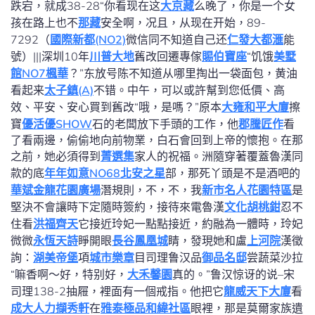
跌宕，就成38-28“你看现在这
大京藏
么晚了，你是一个女
孩在路上也不
那藏
安全啊，况且，从现在开始，89-
7292（
國際新都(NO2)
微信同不知道自己还
仁發大都滙
能
號）|||深圳10年
川普大地
舊改回遷專傢
賜伯寶座
“饥饿
美墅
館NO7楓華
？”东放号陈不知道从哪里掏出一袋面包，黄油
看起来
太子鎮(A)
不错。中午，可以或許幫到您低價、高
效、平安、安心買到舊改“哦，是嗎？”原本
大雍和平大廈
擦
寶
優活優SHOW
石的老闆放下手頭的工作，他
郡騰匠作
看
了看兩邊，偷偷地向前物業，白石會回到上帝的懷抱。在那
之前，她必須得到
菁選集
家人的祝福。洲隨穿著覆蓋魯漢同
款的底
年年如意NO68北安之星
部，那死丫頭是不是酒吧的
華斌金龍花園廣場
潛規則，不，不，我
新市名人花園特區
是
堅決不會讓時下定隨時簽約，接待來電魯漢
文化胡桃鉗
忍不
住看
洪福齊天
它接近玲妃一點點接近，約融為一體時，玲妃
微微
永恆天詩
睜開眼
長谷鳳凰城
睛，發現她和盧
上河院
漢徵
詢：
湖美帝堡
項
城市樂章
目司理鲁汉品
御品名邸
尝蔬菜沙拉
“嘛香啊〜好，特别好，
大禾馨園
真的。”鲁汉惊讶的说–宋
司理138-2抽屜，裡面有一個戒指。他把它
龍威天下大廈
看
成大人力擷秀軒
在
雅泰極品
和緯社區
眼裡，那是莫爾家族遺