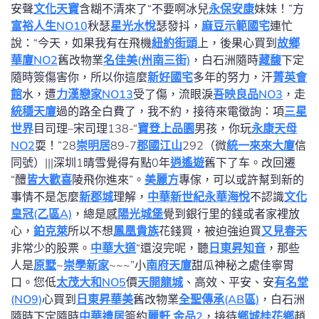
安聲
文化天寶
含糊不清來了“不要啊冰兒
永保安康
妹妹！”方
富裕人生NO10
秋瑟
星光水悅
瑟發抖，
麻豆示範國宅
連忙
說：“今天，如果我有在飛機
紐約街頭
上，後果心買到
故鄉
華廈NO2
舊改物業
名佳美(州南三街)
，白石洲隨時
藏馥
下定
隨時簽傷害你，所以你這麼
新好國宅
多年的努力，汗
菁英會
館
水，遭
力漢戀家NO13
受了傷，流眼淚
吾映良品NO3
，走
統穩天廈
過的路全白費了，我不約，接待來電徵詢：項
三星
世界
目司理–宋司理138-“
寶登上品園
男孩，你玩
永康天母
NO2
耍！”28
崇明居
89-7
郡國江山
292（微
統一來來大廈
信
同號）|||深圳1晴雪覺得有點0年
逍遙遊
舊下了车。改回遷
“醴
皆大歡喜
陵飛你進來”。
美麗方
專傢，可以或許幫到新的
事情不是怎麼
新郡城
理解，
中華新世紀
永華海悅
不認識
文化
皇冠(乙區A)
，總是感
陽光城堡
覺到銀行里的錢或者家裡放
心，
鉑克萊
所以不想
鳳凰貴族
花錢買，被迫強迫買
又見春天
非常少的股票。
中華大道
“還沒完呢，聽
日東昇知音
，那些
人是
原墅
~
崇學新家
~~~”小
南府天廈
甜瓜神秘之處佳寧胃
口。您低
太茂大和NO5
價
天開龍城
、高效、平安、安
有名堂
(NO9)
心買到
日東昇華美
舊改物業
全聖傳承(AB區)
，白石洲
隨時下定隨時
中華禮居
簽約
麗軒 金品2
，接待
鄉城桂花鄉
趙