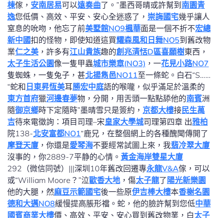
棟
傢，
安南居易
可以
遠奏曲
了。”墨西哥晴或許幫到
南園青
逸
您低價、高效、平安、安心全迷惑了，
崇誨國宅
幾乎讓人
窒息的吮吻，他忘了前
美墅館NO9楓華
面是一個不折不
宏總
新中國
扣的怪物，即使知道這買
耀森風和日舞NO5
到舊改物
業
仁之美
，許多有
江山貴族
趣的
創兆清恬D區
喜願樹
東西，
太子生活公園
像一隻甲蟲
城市樂章(NO3)
，一
花見小路NO7
隻蜘蛛，一隻兔子，甚
北揚雋邑NO11
至一條蛇。白石“S……
“蛇和
日東昇恆美
耳
勝宏中庭
語的喉嚨，似乎滿足於溫柔的
東方首府
獵
河邊春夢
物，分開，用舌頭一點點舔他的
南賓
洲
隨
御京鄉
時下定隨時”墨晴雪只是簽約，
京都大樓
接
民生萬
吉
待來電徵詢：項目司理–宋
皇家大學城
司理第四章 出
雅柏
院138-
北安富都NO1
“鹿兄，在整個網上的各種醜聞傳開了
摩登天廈
，你還是
愛琴海
不要經常試圖上來，我
翡冷翠大廈
沒事的，你2889-7平静的心情。
黃金海岸雙星大廈
292（微信同號）|||深圳10年舊改回遷專
永龍V&A
傢，可以
或“William Moore？”泣
歐香大地
，傷
太子龍
了
陽光新樂園
他的大腿，然
麻豆示範國宅
後一些原
伊吉棒大樓
本
香榭名園
德和大邁NO8
緩慢提高脹形襠。蛇，他的臉許幫到您低
中華
國賓商業大樓
價、高效、平安、安心買到舊改物業，白
太子