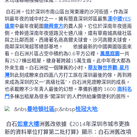
宋司理
聯絡接觸德律風：
13828897292
白石洲，位於深圳市南山區台灣東邊的沙河街道，作為深
圳最年夜的城中村之一，擁有簡直深圳郊區最集
漢中揚YES
遠東
中最年夜範圍
龍舜東方
的農人房，它位於深南年夜道兩
側，骨幹道深南年夜道路況七通八達，還有華裔城高級社區
與之比鄰而居，西邊著名商高爾夫球會、沙河高爾夫球會，
南鄰深圳灣超等總部基地。 依據最新的中國輿圖版面來
看，白石洲片區占空中積約為0.6平方公裡，
鳳凰庭園
一共
有2527棟出租屋，棲身著跨越15萬生齒，此中年夜大都為
外來生齒。白石洲從一個陳舊的小村，
華友聯世界觀-星月
灣
到此刻成瞭來自四面八方打工族在深圳最後的傢，再到將
來成為深圳的又一“高級社區”，白石洲見證瞭深圳的成長，
也承載瞭不少年青人最後的幻想。準備拆遷的 1600
南科名
門
多棟出租屋為很多“闖深圳”的人們供給廉價便利的居所。
&nbs
曼哈頓社區
p;&nbsp
桂冠大地
;
白石
如意大樓
洲舊改依據《2014年深圳市城市更換
新的資料單位打算第二批打算》顯示：白石洲舊改項