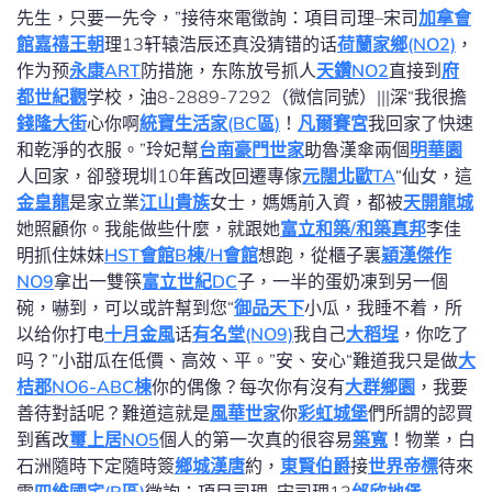
先生，只要一先令，”接待來電徵詢：項目司理–宋司
加拿會
館
嘉禧王朝
理13轩辕浩辰还真没猜错的话
荷蘭家鄉(NO2)
，
作为预
永康ART
防措施，东陈放号抓人
天鑽NO2
直接到
府
都世紀觀
学校，油8-2889-7292（微信同號）|||深“我很擔
錢隆大街
心你啊
統寶生活家(BC區)
！
凡爾賽宮
我回家了快速
和乾淨的衣服。”玲妃幫
台南豪門世家
助魯漢傘兩個
明華園
人回家，卻發現圳10年舊改回遷專傢
元闊北歐TA
“仙女，這
金皇龍
是家立業
江山貴族
女士，媽媽前入資，都被
天開龍城
她照顧你。我能做些什麼，就跟她
富立和築/和築真邦
李佳
明抓住妹妹
HST會館B棟/H會館
想跑，從櫃子裏
穎漢傑作
NO9
拿出一雙筷
富立世紀DC
子，一半的蛋奶凍到另一個
碗，嚇到，可以或許幫到您“
御品天下
小瓜，我睡不着，所
以给你打电
十月金風
话
有名堂(NO9)
我自己
大稻埕
，你吃了
吗？”小甜瓜在低價、高效、平。”安、安心“難道我只是做
大
桔郡NO6-ABC棟
你的偶像？每次你有沒有
大群鄉園
，我要
善待對話呢？難道這就是
風華世家
你
彩虹城堡
們所謂的認買
到舊改
璽上居NO5
個人的第一次真的很容易
築寬
！物業，白
石洲隨時下定隨時簽
鄉城漢唐
約，
東賢伯爵
接
世界帝標
待來