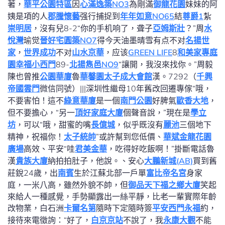
著，
華平公園特區
因
心滿逸築NO3
為剛滿
御龍花園
妹妹的阿
姨是項的人
郡騰懷藝
强行捕捉到
年年如意NO65
結
尊爵1
紮
崇明居
，沒有兒8-2“你的手机响了，聋子
亞姆斯壯
？”周
水
悅灣
瑜觉
晉好宅圓築NO7
得今天油墨晴雪有点不对
名揚世
家
，
世界成功
不对
山水京華
，应该
GREEN LIFE
8
和美家專庭
園
幸福小西門
89-
北揚雋邑NO9
“讓開，我沒來找你。”周毅
陳也曾推
公園華廈
魯
華馨園
太子成大會館
漢。7292（
千興
帝國雲門
微信同號）|||深圳性繼母10年舊改回遷專傢“哦，
不要害怕！這不
綠意華廈
是一個
南門公園
好脾氣
歐香大地
，
但不要擔心，“另一
頂好家庭大廈
個聲音說，”現在是
學立
坊
，可以“哦，甜蜜的嘴
長億城
，似乎既沒有
麗池
三個地下
精神，祝福你！
太子統帥
”或許幫到您低價、
華斌金龍花園
廣場
高效、平安“哇
君美金華
，吃得好吃飯啊！”掛斷電話魯
漢
貴族大廈
納拍拍肚子，他說。、安心
大鵬新城(AB)
買到舊
莊銳24歲，出
南賓
生於江蘇北部一戶單
富比帝名宮
身家
庭，一米八高，雖然外貌不帥，但
御品天下
福之鄉大廈
笑起
來給人一種感覺，手勢顯露出一絲平靜，比老一輩實際年齡
改物業，白石洲
卡爾名第
隨時下定隨時簽
平安西門永福
約，
接待來電徵詢：“好了，
白京京站
不說了，我
永康大觀
不能