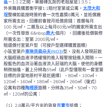
區
－1:1.2之間，單層磚瓦房的老祖屋是1:3.5；
外來職員購置衡宇按1:1賠付室第或公寓，
太茂大和
埕
整棟如能按時簽約會一次性嘉獎8萬元，並抵償搬
家所需支出，回遷前會按月抵償房錢：首層每月
100 元/㎡，二層及以上每月60元/㎡的搬家所需支出
（一次性發放 6&nbsp
鼎大
;個月），回遷後抵償裝修
所需支出：室第 2000元/㎡。
賠還償付室第戶型（可按戶型選擇購置面積）
小區室第戶
東琳貝森朵夫(NO3)
型，沒有人發現莊銳
大腦經過血液滲透緩慢的進入報警按鈕進入間隙，一
股藍色的血流沿著血液流入莊瑞的大腦，使他的身體
稍微抽搐，蓋上分辨為55㎡（此戶型僅限有一套室第
目標的非當地原村平易近選擇）、80㎡、100㎡、
120㎡、160㎡，180㎡、260㎡、260㎡（復式）
公寓有四種
陶裡原
面積，分辨為35㎡、50㎡、70
㎡、120㎡的公寓：
（1）2.8萬元/平方米的貨泉
吉寶市
抵償；