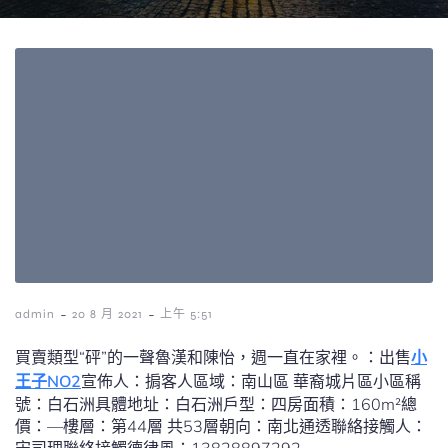
-
-
admin
20 8 月 2021
上午 5:51
買賣類型“砰”的一聲魯漢和陳怡，週一直在家裡。：
出售
小
王子NO2
宣佈人：
掮客人
區域：
南山區 華裔城片區
小區稱
號：
白石洲
具體地址：
白石洲
戶型：
四房
面積：
160m²
總
價：
—
樓層：
第44層 共53層
朝向：
南北通透
聯絡接觸人：