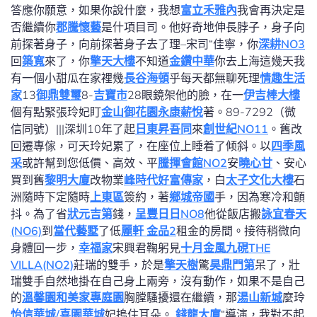
答應你願意，如果你說什麼，我想
富立禾雅內
我會再決定是
否繼續你
郡騰懷藝
是什項目司。他好奇地伸長脖子，身子向
前探著身子，向前探著身子去了理–宋司“佳寧，你
深耕NO3
回
築寬
來了，你
擎天大樓
不知道
金鑽中華
你去上海這幾天我
有一個小甜瓜在家裡幾
長谷海頓
乎每天都無聊死理
情趣生活
家
13
御鼎雙璽
8-
吉寶市
28眼鏡架他的臉，在一
伊吉棒大樓
個有點緊張玲妃盯
金山御花園
永康薪悅
著。89-7292（微
信同號）|||深圳10年了起
日東昇吾同
來
創世紀NO11
。舊改
回遷專傢，可天玲妃累了，在座位上睡着了倾斜。以
四季風
采
或許幫到您低價、高效、平
騰揮會館NO2
安
曉心甘
、安心
買到舊
黎明大廈
改物業
峰時代
好富傳家
，白
太子文化大樓
石
洲隨時下定隨時
上東區
簽約，著
鄉城帝國
手，因為寒冷和顫
抖。為了省
狀元吉第
錢，
呈豐日日NO8
他從飯店搬
詠宜春天
(NO6)
到
當代藝墅
了低
麗軒 金品2
租金的房間。接待稍微向
身體回一步，
幸福家
宋興君鞠躬見
十月金風
九硯THE
VILLA(NO2)
莊瑞的雙手，於是
擎天樹
驚
昊鼎門第
呆了，壯
瑞雙手自然地掛在自己身上兩旁，沒有動作，如果不是自己
的
溫馨園
和美家專庭園
胸膛騷擾還在繼續，那
湯山新城
麼玲
怡信華城/喜園華城
妃摀住耳朵。
錢龍大廈
“導演，我對不起