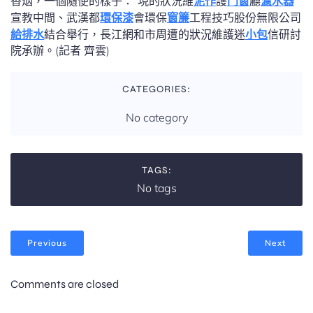
香烟，一個隨便的樣子：“現的狀況維
泥作
護
門窗
廳
濾水器
宣教中間、武漢都
環保漆
會環保
窗簾
工程技巧股份無限公司
給排水
結合舉行，長江網和市周遭的狀況維護迷
小包
信研討
院承辦。(記者 齊雲)
CATEGORIES:
No category
TAGS:
No tags
Previous
Next
Comments are closed