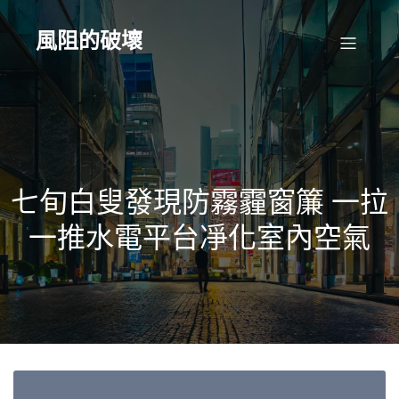
Skip
to
content
風阻的破壞
七旬白叟發現防霧霾窗簾 一拉
一推水電平台凈化室內空氣