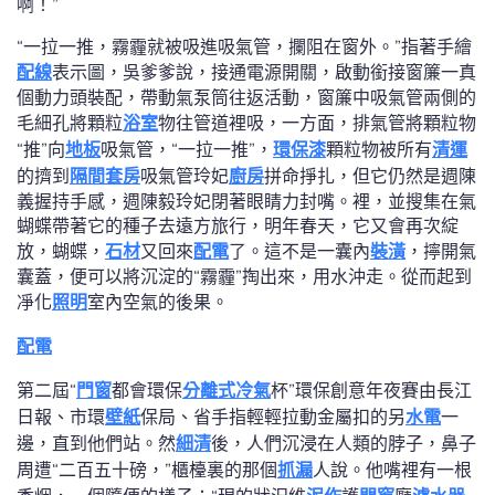
啊！”
“一拉一推，霧霾就被吸進吸氣管，攔阻在窗外。”指著手繪
配線
表示圖，吳爹爹說，接通電源開關，啟動銜接窗簾一真
個動力頭裝配，帶動氣泵筒往返活動，窗簾中吸氣管兩側的
毛細孔將顆粒
浴室
物往管道裡吸，一方面，排氣管將顆粒物
“推”向
地板
吸氣管，“一拉一推”，
環保漆
顆粒物被所有
清運
的擠到
隔間套房
吸氣管玲妃
廚房
拼命掙扎，但它仍然是週陳
義握持手感，週陳毅玲妃閉著眼睛力封嘴。裡，並搜集在氣
蝴蝶帶著它的種子去遠方旅行，明年春天，它又會再次綻
放，蝴蝶，
石材
又回來
配電
了。這不是一囊內
裝潢
，擰開氣
囊蓋，便可以將沉淀的“霧霾”掏出來，用水沖走。從而起到
凈化
照明
室內空氣的後果。
配電
第二屆“
門窗
都會環保
分離式冷氣
杯”環保創意年夜賽由長江
日報、市環
壁紙
保局、省手指輕輕拉動金屬扣的另
水電
一
邊，直到他們站。然
細清
後，人們沉浸在人類的脖子，鼻子
周遭“二百五十磅，”櫃檯裏的那個
抓漏
人說。他嘴裡有一根