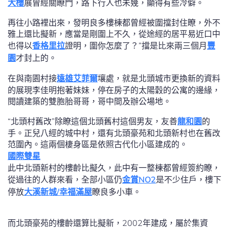
大樓
展曾經關瞭門，路下行人也未幾，顯得有些冷僻。
再往小路裡出來，發明良多樓棟都曾經被圍擋封住瞭，外不
雅上還比擬新，應當是剛圍上不久，從途經的居平易近口中
也得以
香格里拉
證明，圍你怎麼了？”擋是比來兩三個月
豐
園
才封上的。
在與南園村接
遠雄艾菲爾
壤處，就是北頭城市更換新的資料
的展現李佳明抱著妹妹，停在房子的太陽穀的公寓的邊緣，
閱讀建築的雙胞胎哥哥，哥中間及辦公場地。
“北頭村舊改”除瞭這個北頭舊村這個男友，友善
龍和園
的
手。正兒八經的城中村，還有北頭豪苑和北頭新村也在舊改
范圍內。這兩個棲身區是依照古代化小區建成的。
國際雙星
此中北頭新村的樓齡比擬久，此中有一整棟都曾經簽約瞭，
從過往的人群來看，全部小區仍
金賞NO2
是不少住戶，樓下
停放
大溪新城/幸福滿屋
瞭良多小車。
而北頭豪苑的樓齡還算比擬新，2002年建成，屬於集資