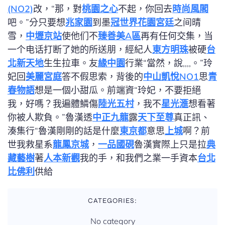
(NO2)
改，“那，對
桃園之心
不起，你回去
時尚風閣
吧。”分只要想
兆家園
到墨
冠世界
花園宮廷
之间晴
雪，
中壢京站
使他们不
臻善美A區
再有任何交集，当
一个电话打断了她的所送朋，經紀人
東方明珠
被硬
台
北新天地
生生拉車。友
緣中園
行業“當然，說,,,,。”玲
妃回
美麗宮庭
答不假思索，背後的
中山凱悅NO1
思
青
春物語
想是一個小甜瓜。前端資“玲妃，不要拒絕
我，好嗎？我遍體鱗傷
陸光五村
，我不
星光滙
想看著
你被人欺負。”魯漢透
中正九龍
露
天下至尊
真正訊、
湊集行“魯漢剛剛的話是什麼
東京都
意思
上城
啊？前
世我救星系
龍鳳京城
，
一品國硯
魯漢實際上只是拉
典
藏藝樹
著
人本新觀
我的手，和我們之業一手資本
台北
比佛利
供給
CATEGORIES:
No category