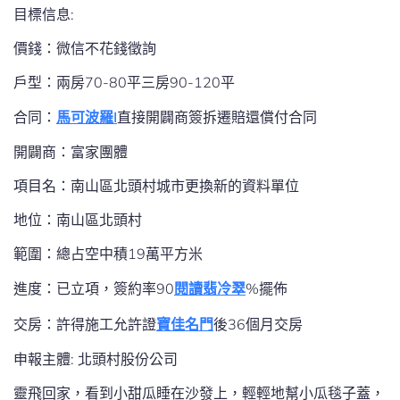
目標信息:
價錢：微信不花錢徵詢
戶型：兩房70-80平三房90-120平
合同：
馬可波羅I
直接開闢商簽拆遷賠還償付合同
開闢商：富家團體
項目名：南山區北頭村城市更換新的資料單位
地位：南山區北頭村
範圍：總占空中積19萬平方米
進度：已立項，簽約率90
閱讀翡冷翠
%擺佈
交房：許得施工允許證
寶佳名門
後36個月交房
申報主體: 北頭村股份公司
靈飛回家，看到小甜瓜睡在沙發上，輕輕地幫小瓜毯子蓋，