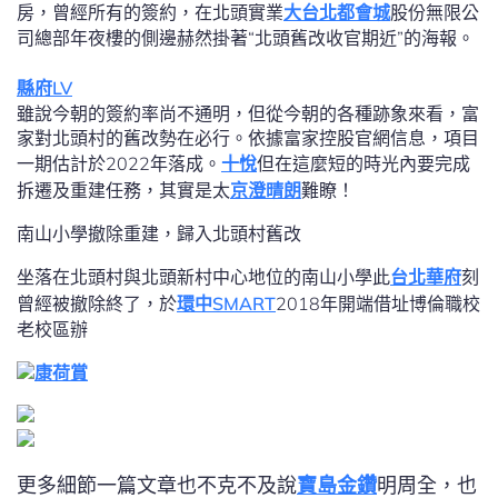
房，曾經所有的簽約，在北頭實業
大台北都會城
股份無限公
司總部年夜樓的側邊赫然掛著“北頭舊改收官期近”的海報。
縣府LV
雖說今朝的簽約率尚不通明，但從今朝的各種跡象來看，富
家對北頭村的舊改勢在必行。依據富家控股官網信息，項目
一期估計於2022年落成。
十悅
但在這麼短的時光內要完成
拆遷及重建任務，其實是太
京澄晴朗
難瞭！
南山小學撤除重建，歸入北頭村舊改
坐落在北頭村與北頭新村中心地位的南山小學此
台北華府
刻
曾經被撤除終了，於
環中SMART
2018年開端借址博倫職校
老校區辦
康荷賞
更多細節一篇文章也不克不及說
寶島金鑽
明周全，也