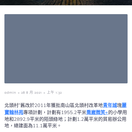
-
-
admin
28 8 月 2021
上午 1:32
北頭村”舊改於2011年獲批南山區北頭村改革地
青年城
塊
麗
寶翰林苑
專項計劃，計劃有1955.2平米
喬崴微笑+
的小學用
地和2892.9平米的陌頭綠地；計劃1.2萬平米的貿易辦公用
地，總建面為11.1萬平米。