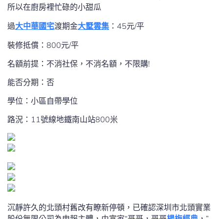
所以在廚房裡忙碌的小甜瓜
過
大中華國宅
渡期金
大墅雲集
：45元/平
裝修抵償：800元/平
名額前提：不消社保，不消名額，不限購!
能否分期：否
學位：小區自帶學位
路況：11號線地鐵南山站800米
沉靜許久的北頭村舊改有瞭新停頓，已確認深圳市北頭實業
股份無限公司為申報主體，由富家“哥哥，哥哥
楊梅經典
，”