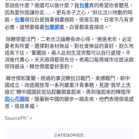
思說些什麼？我還可以做什麼？我
包養
真的希望你會聽見，
因為愛你我讓你走……，更有赤子之心，“好比汶川地動的時
辰，
包養
兩位白叟捐書捐畫捐款，很是忘我，日常平凡有求
必應，誰想要幅書
包養網
畫，白叟都是直接送。”
除瞭戀愛法門，二老也泛論瞭長命心得。“進進老年，必定
要老有所愛，選擇對身材無益、對社會無益的喜好，耐久地
成長下往。”董蘭說，兩人此刻生涯完整可以自行處理，不
消後代費心，天天過得都很充分。老兩口每周城市往遊泳館
保持遊泳，韓世傑還愛好垂釣。
韓世傑和董蘭，經過的事況瞭抗日戰鬥、束縛戰鬥、新中
國成立、改造開放等一系列嚴重汗青事務，見證“我早上洗
過它”瞭中國國民從站起離開富起來，再到強起來的輝煌萍
甜心花園
蹤，隨著新中國的腳步一路走來，他們表現很是感
恩、很是幸福。
SourcePh” >
CATEGORIES: