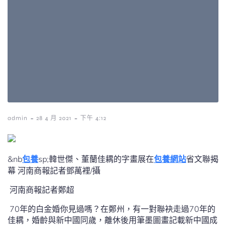
-
-
admin
28 4 月 2021
下午 4:12
&nb
包養
sp;韓世傑、董蘭佳耦的字畫展在
包養網站
省文聯揭
幕 河南商報記者鄧萬裡/攝
河南商報記者鄭超
70年的白金婚你見過嗎？在鄭州，有一對聯袂走過70年的
佳耦，婚齡與新中國同歲，離休後用筆墨圖畫記載新中國成