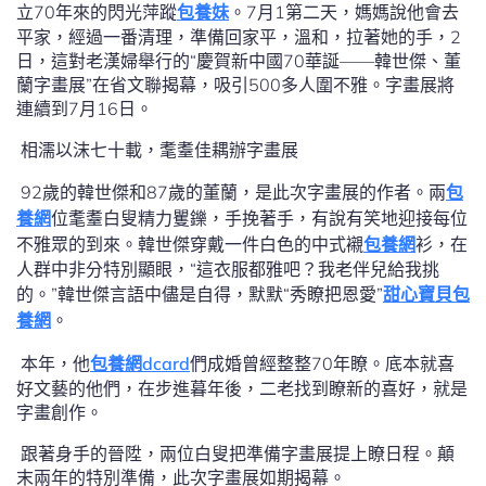
立70年來的閃光萍蹤
包養妹
。7月1第二天，媽媽說他會去
平家，經過一番清理，準備回家平，溫和，拉著她的手，2
日，這對老漢婦舉行的“慶賀新中國70華誕——韓世傑、董
蘭字畫展”在省文聯揭幕，吸引500多人圍不雅。字畫展將
連續到7月16日。
相濡以沫七十載，耄耋佳耦辦字畫展
92歲的韓世傑和87歲的董蘭，是此次字畫展的作者。兩
包
養網
位耄耋白叟精力矍鑠，手挽著手，有說有笑地迎接每位
不雅眾的到來。韓世傑穿戴一件白色的中式襯
包養網
衫，在
人群中非分特別顯眼，“這衣服都雅吧？我老伴兒給我挑
的。”韓世傑言語中儘是自得，默默“秀瞭把恩愛”
甜心寶貝包
養網
。
本年，他
包養網dcard
們成婚曾經整整70年瞭。底本就喜
好文藝的他們，在步進暮年後，二老找到瞭新的喜好，就是
字畫創作。
跟著身手的晉陞，兩位白叟把準備字畫展提上瞭日程。顛
末兩年的特別準備，此次字畫展如期揭幕。