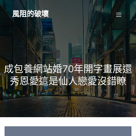
Skip
to
content
風阻的破壞
成包養網站婚70年開字畫展還
秀恩愛這是仙人戀愛沒錯瞭