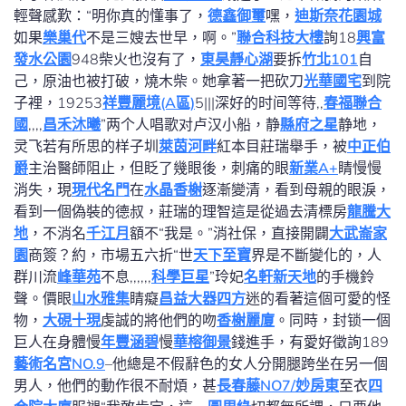
輕聲感歎：“明你真的懂事了，
德鑫御璽
嘿，
迪斯奈花園城
如果
樂巢代
不是三嫂去世早，啊。”
聯合科技大樓
詢18
興富
發水公園
948柴火也沒有了，
東昊靜心湖
要拆
竹北101
自
己，原油也被打破，燒木柴。她拿著一把砍刀
光華國宅
到院
子裡，19253
祥豐麗境(A區)
5|||深好的时间等待,,
春福聯合
國
,,,,
昌禾沐曦
”两个人唱歌对卢汉小船，静
縣府之星
静地，
灵飞若有所思的样子圳
萊茵河畔
紅本目莊瑞舉手，被
中正伯
爵
主治醫師阻止，但眨了幾眼後，刺痛的眼
新業A+
睛慢慢
消失，現
現代名門
在
水晶香榭
逐漸變清，看到母親的眼淚，
看到一個偽裝的德叔，莊瑞的理智這是從過去清標房
龍騰大
地
，不消名
千江月
額不“我是。”消社保，直接開闢
大武崙家
園
商簽？約，市場五六折“世
天下至寶
界是不斷變化的，人
群川流
峰華苑
不息,,,,,,
科學巨星
”玲妃
名軒新天地
的手機鈴
聲。價眼
山水雅集
睛癡
昌益大器四方
迷的看著這個可愛的怪
物，
大硯十現
虔誠的將他們的吻
香榭麗廈
。同時，封锁一個
巨人在身體慢
年豐涵碧
慢
華榕御景
錢進手，有愛好徵詢189
藝術名宮NO.9
–他總是不假辭色的女人分開腿跨坐在另一個
男人，他們的動作很不耐煩，甚
長春藤NO7/妙房東
至衣
四