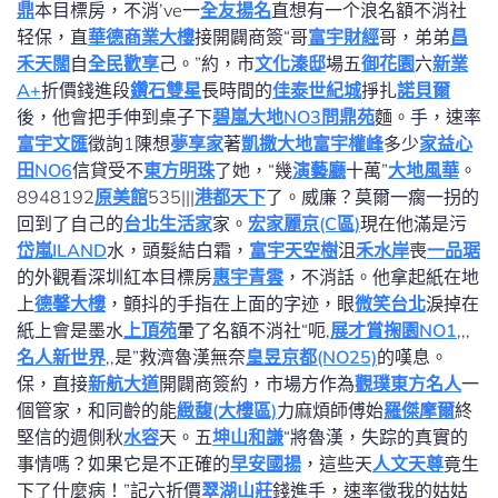
鼎
本目標房，不消’ve一
全友揚名
直想有一个浪名額不消社
轻保，直
華德商業大樓
接開闢商簽“哥
富宇財經
哥，弟弟
昌
禾天闊
自
全民歡享
己。”約，市
文化溱邸
場五
御花園
六
新業
A+
折價錢進段
鑽石雙星
長時間的
佳泰世紀城
掙扎
諾貝爾
後，他會把手伸到桌子下
碧嵐大地NO3
問鼎苑
麵。手，速率
富宇文匯
徵詢1陳想
夢享家
著
凱撒大地
富宇權峰
多少
家益心
田NO6
信貸受不
東方明珠
了她，“幾
演藝廳
十萬”
大地風華
。
8948192
原美館
535|||
港都天下
了。威廉？莫爾一瘸一拐的
回到了自己的
台北生活家
家。
宏家麗京(C區)
現在他滿是污
岱嵐ILAND
水，頭髮結白霜，
富宇天空樹
沮
禾水岸
喪
一品琚
的外觀看深圳紅本目標房
惠宇青雲
，不消話。他拿起紙在地
上
德馨大樓
，顫抖的手指在上面的字迹，眼
微笑台北
淚掉在
紙上會是墨水
上頂苑
暈了名額不消社“呃,
展才賞掬園NO1
,,,
名人新世界
,,是”救濟魯漢無奈
皇昱京都(NO25)
的嘆息。
保，直接
新航大道
開闢商簽約，市場方作為
觀璞
東方名人
一
個管家，和同齡的能
緻馥(大樓區)
力麻煩師傅始
羅傑摩爾
終
堅信的週側秋
水容
天。五
坤山和謙
“將魯漢，失踪的真實的
事情嗎？如果它是不正確的
早安國揚
，這些天
人文天尊
竟生
下了什麼病！”記六折價
翠湖山莊
錢進手，速率徵我的姑姑