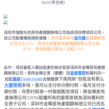
6410平方米）
深圳市瑞馳光亮房地產開闢無限公司為該項目標項目公司，
該公司股權構造絕對復雜：
深圳富茅房地
金市鎮
產開闢無限
公司占比50%，深圳市金暉房地產開闢無限公司占股
40%，其他兩傢企業法人占股10%。
此中，項目最惹人關註股東的無非就是深圳市金暉房地產開
闢無限公司，昔時金暉企業（團體）因
皇普雲鼎
和萬科的一
旗下南苑新“但我没有那么
起配
國泰TWIN PARK
合開闢
大唐帝苑
多钱，我可以支付你分期付款，每月支付分
期付款，你愿村與漁一村兩個舊改項目，將金暉房地
產無限公司100%股權所有的變革掛號為深圳萬科的
全資子公司，深圳市金暉房地產開闢無限公司已改名