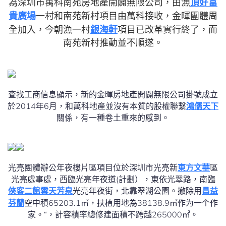
為深圳市萬科南苑房地產開闢無限公司，由漁
頂好富
貴廣場
一村和南苑新村項目由萬科接收，金暉團體周
全加入，今朝漁一村
銀海軒
項目已改革實行終了，而
南苑新村推動並不順遂。
查找工商信息顯示，新的金暉房地產開闢無限公司掛號成立
於2014年6月，和萬科地產並沒有本質的股權聯繫
鴻儒天下
關係，有一種卷土重來的感到。
光亮團體辦公年夜樓片區項目位於深圳市光亮新
東方文華
區
光亮處事處，西臨光亮年夜道(計劃），東依光翠路，南臨
俠客二館雲天芳泉
光亮年夜街，北靠翠湖公園。撤除用
昌益
芬蘭
空中積65203.1㎡，扶植用地為38138.9㎡作为一个作
家。“，計容積率總修建面積不跨越265000㎡。