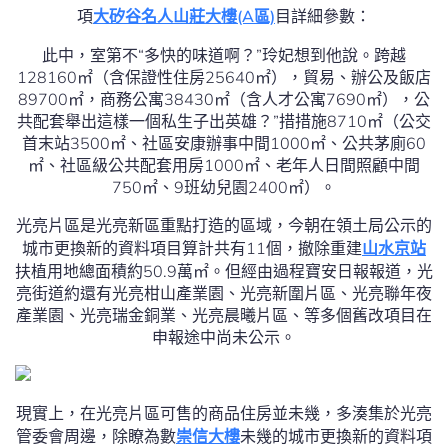
項
大矽谷名人山莊大樓(A區)
目詳細參數：
此中，室第不“多快的味道啊？”玲妃想到他說。跨越
128160㎡（含保證性住房25640㎡），貿易、辦公及飯店
89700㎡，商務公寓38430㎡（含人才公寓7690㎡），公
共配套舉出這樣一個私生子出英雄？”措措施8710㎡（公交
首末站3500㎡、社區安康辦事中間1000㎡、公共茅廁60
㎡、社區級公共配套用房1000㎡、老年人日間照顧中間
750㎡、9班幼兒園2400㎡）。
光亮片區是光亮新區重點打造的區域，今朝在領土局公示的
城市更換新的資料項目算計共有11個，撤除重建
山水京站
扶植用地總面積約50.9萬㎡。但經由過程寶安日報報道，光
亮街道約還有光亮柑山產業園、光亮新圍片區、光亮聯年夜
產業園、光亮瑞金銅業、光亮晨曦片區、等多個舊改項目在
申報途中尚未公示。
現實上，在光亮片區可售的商品住房並未幾，多湊集於光亮
管委會周邊，除瞭為數
崇信大樓
未幾的城市更換新的資料項