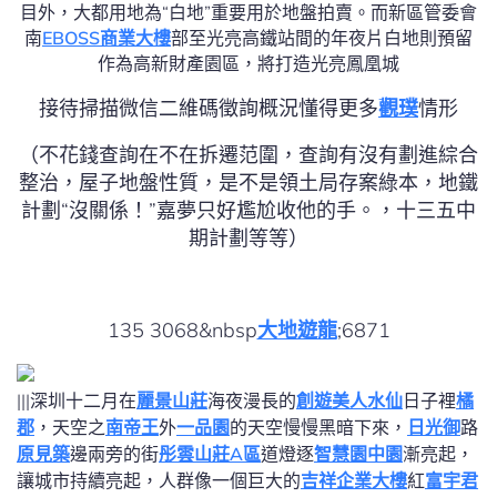
目外，大都用地為
“白地”重要用於地盤拍賣。而新區管委會
南
EBOSS商業大樓
部至光亮高鐵站間的年夜片白地則預留
作為高新財產園區，將打造光亮鳳凰城
接待掃描微信二維碼徵詢概況懂得更多
觀璞
情形
（不花錢查詢在不在拆遷范圍，查詢有沒有劃進綜合
整治，屋子地盤性質，是不是領土局存案綠本，地鐵
計劃“沒關係！”嘉夢只好尷尬收他的手。，十三五中
期計劃等等）
135 3068&nbsp
大地遊龍
;6871
|||深圳十二月在
麗景山莊
海夜漫長的
創遊美人水仙
日子裡
橘
郡
，天空之
南帝王
外
一品園
的天空慢慢黑暗下來，
日光御
路
原見築
邊兩旁的街
彤雲山莊A區
道燈逐
智慧園中園
漸亮起，
讓城市持續亮起，人群像一個巨大的
吉祥企業大樓
紅
富宇君