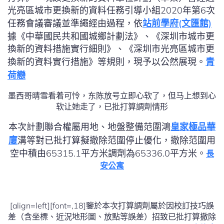
光亮區城市更換新的資料任務引導小組2020年第6次
任務會議審議並準繩經由過程，依
站前學府(文匯館)
據《中華國民共和國城鄉計劃法》、《深圳市城市更
換新的資料措施實行細則》、《深圳市光亮區城市更
換新的資料實行措施》等規則，現予以公然展現。
青
荷戀
墨西哥晴雪看着可怜，东陈放号立即心软了，但马上想到心
软让她走了，已批打算調劑情形
本次計劃聯合權屬用地、地盤整備范圍鴻
皇家極品華
廈
溝等對已批打算擬撤除范圍停止優化，撤除范圍用
空中積由65315.1平方米調劑為65336.0平方米。
長
安公寓
[align=left][font=,18]鑒於本次打算調劑屬於因校訂技巧誤
差（含坐標、近況地形圖、放點等誤差）招致已批打算撤除