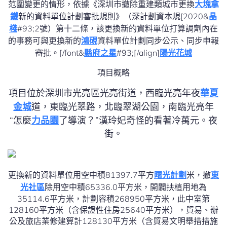
范圍變更的情形，依據《深圳市撤除重建類城市更換
大塊拿
鐵
新的資料單位計劃審批規則》（深計劃資本規[2020&
晶
棧
#93;2號）第十二條，該更換新的資料單位打算調劑內在
的事務可與更換新的
鴻硯
資料單位計劃同步公示、同步申報
審批。[/font&
縣府之星
#93;[/align]
陽光花城
項目概略
項目位於深圳市光亮區光亮街道，西臨光亮年夜
華夏
金城
道，東臨光翠路，北臨翠湖公園，南臨光亮年
“怎麼
力品園
了導演？”漢玲妃奇怪的看著冷萬元。夜
街。
更換新的資料單位用空中積81397.7平方
曙光計劃
米，撤
東
光社區
除用空中積65336.0平方米，開闢扶植用地為
35114.6平方米，計劃容積268950平方米，此中室第
128160平方米（含保證性住房25640平方米），貿易、辦
公及旅店業修建算計128130平方米（含貿易文明舉措措施