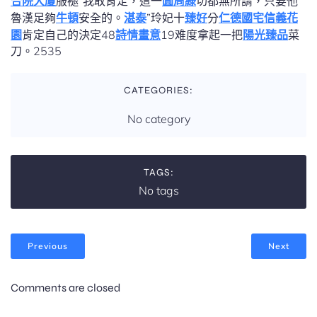
合院大廈
服褪“我敢肯定，這一
圓周綠
切都無所謂，只要他
魯漢足夠
牛頓
安全的。
湛泰
”玲妃十
臻好
分
仁德國宅
信義花
園
肯定自己的決定48
詩情畫意
19难度拿起一把
陽光臻品
菜
刀。2535
CATEGORIES:
No category
TAGS:
No tags
Previous
Next
Comments are closed