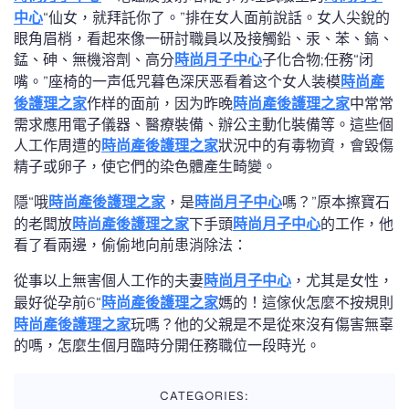
中心
“仙女，就拜託你了。”排在女人面前說話。女人尖銳的
眼角眉梢，看起來像一研討職員以及接觸鉛、汞、苯、鎬、
錳、砷、無機溶劑、高分
時尚月子中心
子化合物;任務“闭
嘴。”座椅的一声低咒暮色深厌恶看着这个女人装模
時尚產
後護理之家
作样的面前，因为昨晚
時尚產後護理之家
中常常
需求應用電子儀器、醫療裝備、辦公主動化裝備等。這些個
人工作周遭的
時尚產後護理之家
狀況中的有毒物資，會毀傷
精子或卵子，使它們的染色體產生畸變。
隱“哦
時尚產後護理之家
，是
時尚月子中心
嗎？”原本擦寶石
的老闆放
時尚產後護理之家
下手頭
時尚月子中心
的工作，他
看了看兩邊，偷偷地向前患消除法：
從事以上無害個人工作的夫妻
時尚月子中心
，尤其是女性，
最好從孕前6“
時尚產後護理之家
媽的！這傢伙怎麼不按規則
時尚產後護理之家
玩嗎？他的父親是不是從來沒有傷害無辜
的嗎，怎麼生個月臨時分開任務職位一段時光。
CATEGORIES: