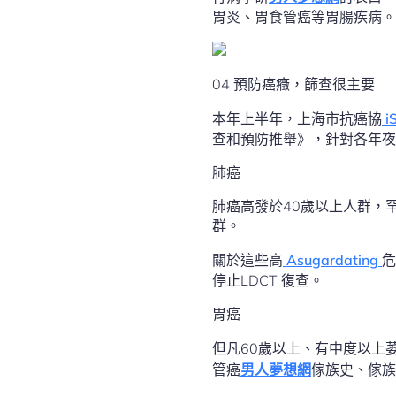
胃炎、胃食管癌等胃腸疾病。
04 預防癌癥，篩查很主要
本年上半年，上海市抗癌協
i
查和預防推舉》，針對各年夜
肺癌
肺癌高發於40歲以上人群，
群。
關於這些高
Asugardating
危
停止LDCT 復查。
胃癌
但凡60歲以上、有中度以上
管癌
男人夢想網
傢族史、傢族