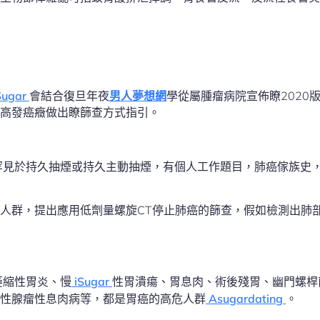
Sugar
會結合復旦年夜
男人夢想網
學從屬腫瘤病院宣佈瞭2020
高發癌癥做出瞭篩查方式指引。
罕見於持久抽煙或持久主動抽煙，有個人工作題目，肺癌傢族史
人群，提出應用低劑量螺旋CT停止肺癌的篩查，假如檢測出肺
萎縮性胃炎、慢
iSugar
性胃潰瘍、胃息肉、術後殘胃、幽門螺桿
性腺瘤性息肉病等，都是胃癌的高危人群
Asugardating
。