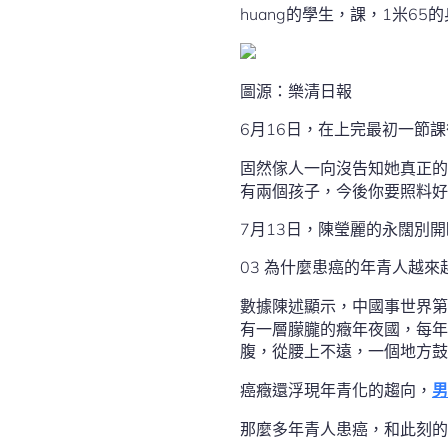
huang的學生，課，1米65
圖源：樂清日報
6月16日，在上完最初一節
固然傢人一向沒告知她真正的
有兩個孩子，今後你要照料好
7月13日，陳瑩麗的永闊別
03 為什麼患癌的年青人越來
數據陳述顯示，中國事世界第
有一層朦朧的癥年夜國，每年
腹，從腰上不遠，一個地方鼓
癌癥還浮現年青化的趨向，
男
那麼多年青人患癌，和此刻