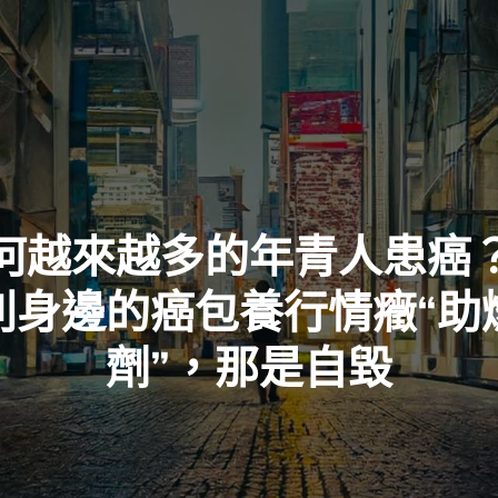
何越來越多的年青人患癌
別身邊的癌包養行情癥“助
劑”，那是自毀