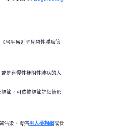
版《居平易近罕見惡性腫瘤篩
，或是有慢性梗阻性肺病的人
部結節，可依據結節詳細情形
菌沾染、胃癌
男人夢想網
或食