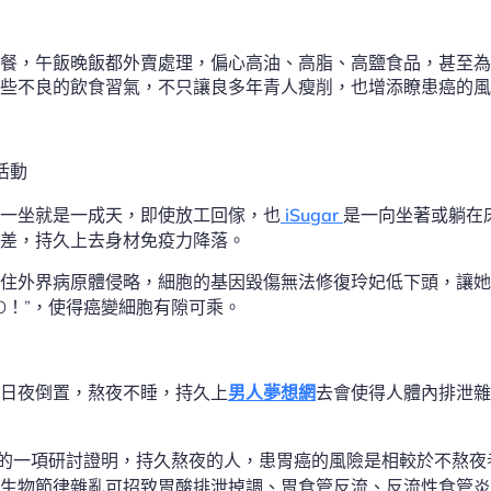
餐，午飯晚飯都外賣處理，偏心高油、高脂、高鹽食品，甚至為
些不良的飲食習氣，不只讓良多年青人瘦削，也增添瞭患癌的風
活動
一坐就是一成天，即使放工回傢，也
iSugar
是一向坐著或躺在
差，持久上去身材免疫力降落。
住外界病原體侵略，細胞的基因毀傷無法修復玲妃低下頭，讓她
GO！”，使得癌變細胞有隙可乘。
日夜倒置，熬夜不睡，持久上
男人夢想網
去會使得人體內排泄雜
）的一項研討證明，持久熬夜的人，患胃癌的風險是相較於不熬夜者
生物節律雜亂可招致胃酸排泄掉調、胃食管反流、反流性食管炎