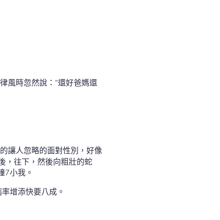
律風時忽然說：“還好爸媽還
的讓人忽略的面對性別，好像
臍後，往下，然後向粗壯的蛇
鐘7小我。
病率增添快要八成。