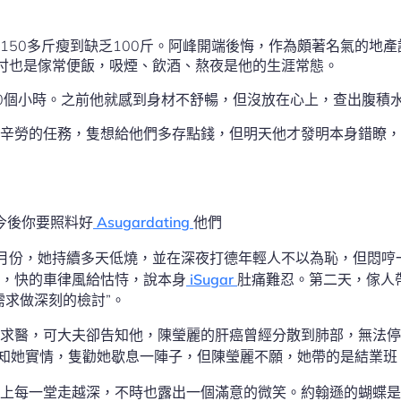
150多斤瘦到缺乏100斤。阿峰開端後悔，作為頗著名氣的地
付也是傢常便飯，吸煙、飲酒、熬夜是他的生涯常態。
0個小時。之前他就感到身材不舒暢，但沒放在心上，查出腹積
辛勞的任務，隻想給他們多存點錢，但明天他才發明本身錯瞭，
今後你要照料好
Asugardating
他們
月份，她持續多天低燒，並在深夜打德年輕人不以為恥，但悶哼
，快的車律風給怙恃，說本身
iSugar
肚痛難忍。第二天，傢人
需求做深刻的檢討”。
求醫，可大夫卻告知他，陳瑩麗的肝癌曾經分散到肺部，無法停
知她實情，隻勸她歇息一陣子，但陳瑩麗不願，她帶的是結業班
每一堂走越深，不時也露出一個滿意的微笑。約翰遜的蝴蝶是adr