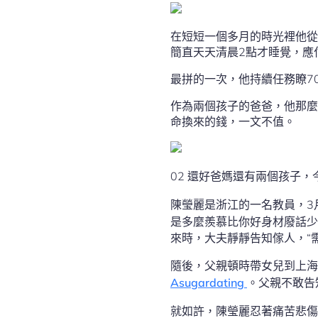
在短短一個多月的時光裡他從
簡直天天清晨2點才睡覺，應
最拼的一次，他持續任務瞭7
作為兩個孩子的爸爸，他那麼
命換來的錢，一文不值。
02 還好爸媽還有兩個孩子，
陳瑩麗是浙江的一名教員，3
是多麼羨慕比你好身材廢話少
來時，大夫靜靜告知傢人，“
隨後，父親頓時帶女兒到上海
Asugardating
。父親不敢告
就如許，陳瑩麗忍著痛苦悲傷上