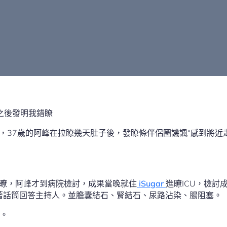
之後發明我錯瞭
月初，37歲的阿峰在拉瞭幾天肚子後，發瞭條伴侶圈譏諷“感到將近
往瞭，阿峰才到病院檢討，成果當晚就住
iSugar
進瞭ICU，檢討
著話筒回答主持人。並膽囊結石、腎結石、尿路沾染、腸阻塞。
。