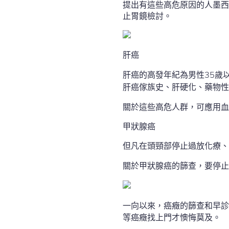
提出有這些高危原因的人墨西
止胃鏡檢討。
肝癌
肝癌的高發年紀為男性35歲
肝癌傢族史、肝硬化、藥物性
關於這些高危人群，可應用血清
甲狀腺癌
但凡在頭頸部停止過放化療、
關於甲狀腺癌的篩查，要停止
一向以來，癌癥的篩查和早診
等癌癥找上門才懊悔莫及。