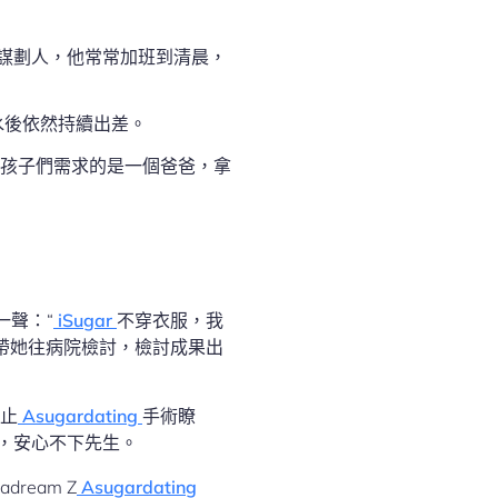
產謀劃人，他常常加班到清晨，
水後依然持續出差。
孩子們需求的是一個爸爸，拿
一聲：“
iSugar
不穿衣服，我
帶她往病院檢討，檢討成果出
止
Asugardating
手術瞭
，安心不下先生。
eam Z
Asugardating