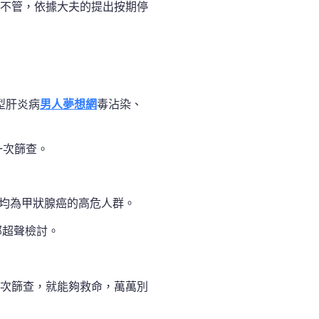
不管，依據大夫的提出按期停
型肝炎病
男人夢想網
毒沾染、
一次篩查。
群均為甲狀腺癌的高危人群。
部超聲檢討。
次篩查，就能夠救命，萬萬別