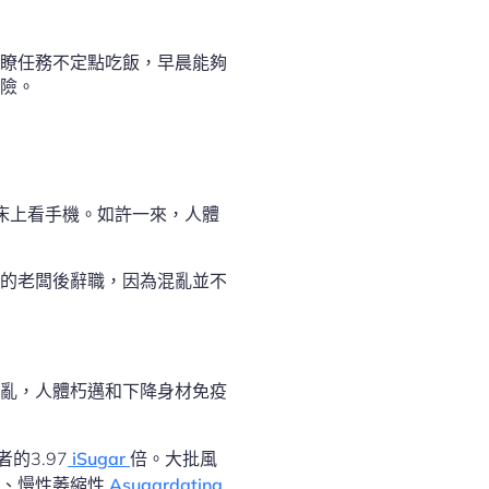
瞭任務不定點吃飯，早晨能夠
險。
床上看手機。如許一來，人體
的老闆後辭職，因為混亂並不
亂，人體朽邁和下降身材免疫
的3.97
iSugar
倍。大批風
、慢性萎縮性
Asugardating