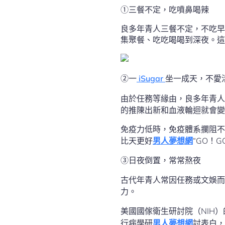
①三餐不定，吃噴鼻喝辣
良多年青人三餐不定，不吃早
集聚餐、吃吃喝喝到深夜。這
②一
iSugar
坐一成天，不愛
由於任務等緣由，良多年青人
的推陳出新和血液輪迴就會變
免疫力低時，免疫體系攔阻不
比天更好
男人夢想網
“GO！
③日夜倒置，常常熬夜
古代年青人常因任務或文娛而
力。
美國國傢衛生研討院（NIH
行病學研
男人夢想網
討表白，