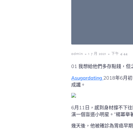
-
-
admin
1 7 月 2021
下午 4:44
01 我想給他們多存點錢，但
Asugardating
2018年6
成讖。
6月11日，感到身材撐不下
演一個盲道小明星。”楊冪舉
幾天後，他被確診為胃癌早期