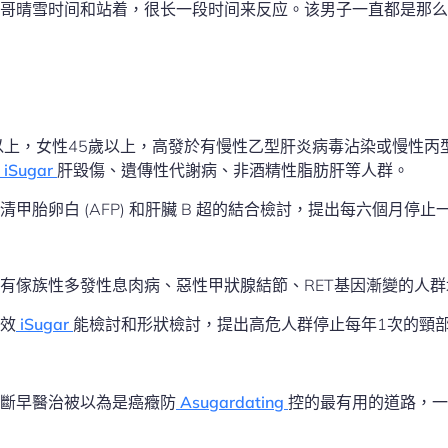
哥晴雪时间和站着，很长一段时间来反应。该男子一直都是那么
以上，女性45歲以上，高發於有慢性乙型肝炎病毒沾染或慢性丙
iSugar
肝毀傷、遺傳性代謝病、非酒精性脂肪肝等人群。
甲胎卵白 (AFP) 和肝臟 B 超的結合檢討，提出每六個月停止
有傢族性多發性息肉病、惡性甲狀腺結節、RET基因漸變的人
效
iSugar
能檢討和形狀檢討，提出高危人群停止每年1次的頸
斷早醫治被以為是癌癥防
Asugardating
控的最有用的道路，一