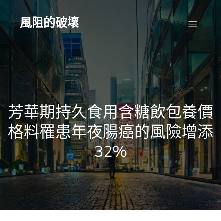
Skip
to
content
風阻的破壞
芳華期持久食用含糖飲包養價
格料罹患年夜腸癌的風險增添
32%