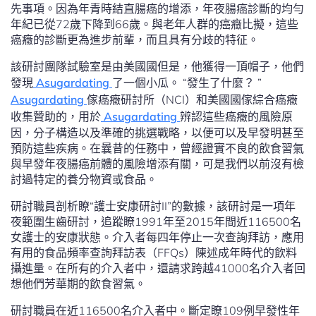
先事項。因為年青時結直腸癌的增添，年夜腸癌診斷的均勻
年紀已從72歲下降到66歲。與老年人群的癌癥比擬，這些
癌癥的診斷更為進步前輩，而且具有分歧的特征。
該研討團隊試驗室是由美國國但是，他獲得一頂帽子，他們
發現
Asugardating
了一個小瓜。 “發生了什麼？ ”
Asugardating
傢癌癥研討所（NCI）和美國國傢綜合癌癥
收集贊助的，用於
Asugardating
辨認這些癌癥的風險原
因，分子構造以及準確的挑選戰略，以便可以及早發明甚至
預防這些疾病。在曩昔的任務中，曾經證實不良的飲食習氣
與早發年夜腸癌前體的風險增添有關，可是我們以前沒有檢
討過特定的養分物資或食品。
研討職員剖析瞭“護士安康研討II”的數據，該研討是一項年
夜範圍生齒研討，追蹤瞭1991年至2015年間近116500名
女護士的安康狀態。介入者每四年停止一次查詢拜訪，應用
有用的食品頻率查詢拜訪表（FFQs）陳述成年時代的飲料
攝進量。在所有的介入者中，還請求跨越41000名介入者回
想他們芳華期的飲食習氣。
研討職員在近116500名介入者中。斷定瞭109例早發性年