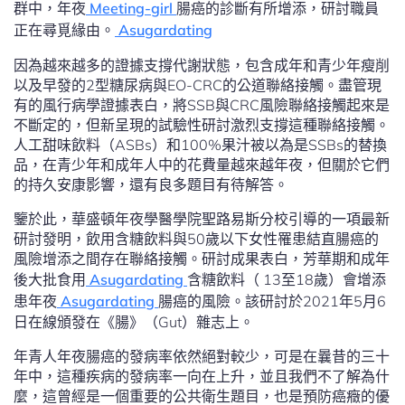
群中，年夜
Meeting-girl
腸癌的診斷有所增添，研討職員
正在尋覓緣由。
Asugardating
因為越來越多的證據支撐代謝狀態，包含成年和青少年瘦削
以及早發的2型糖尿病與EO-CRC的公道聯絡接觸。盡管現
有的風行病學證據表白，將SSB與CRC風險聯絡接觸起來是
不斷定的，但新呈現的試驗性研討激烈支撐這種聯絡接觸。
人工甜味飲料（ASBs）和100%果汁被以為是SSBs的替換
品，在青少年和成年人中的花費量越來越年夜，但關於它們
的持久安康影響，還有良多題目有待解答。
鑒於此，華盛頓年夜學醫學院聖路易斯分校引導的一項最新
研討發明，飲用含糖飲料與50歲以下女性罹患結直腸癌的
風險增添之間存在聯絡接觸。研討成果表白，芳華期和成年
後大批食用
Asugardating
含糖飲料（ 13至18歲）會增添
患年夜
Asugardating
腸癌的風險。該研討於2021年5月6
日在線頒發在《腸》（Gut）雜志上。
年青人年夜腸癌的發病率依然絕對較少，可是在曩昔的三十
年中，這種疾病的發病率一向在上升，並且我們不了解為什
麼，這曾經是一個重要的公共衛生題目，也是預防癌癥的優