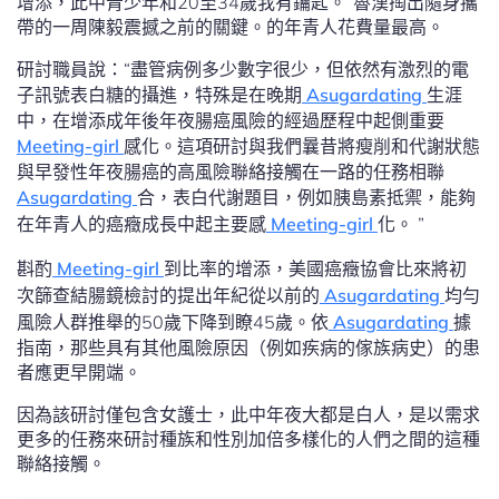
增添，此中青少年和20至34歲我有鑰匙。”魯漢掏出隨身攜
帶的一周陳毅震撼之前的關鍵。的年青人花費量最高。
研討職員說：“盡管病例多少數字很少，但依然有激烈的電
子訊號表白糖的攝進，特殊是在晚期
Asugardating
生涯
中，在增添成年後年夜腸癌風險的經過歷程中起側重要
Meeting-girl
感化。這項研討與我們曩昔將瘦削和代謝狀態
與早發性年夜腸癌的高風險聯絡接觸在一路的任務相聯
Asugardating
合，表白代謝題目，例如胰島素抵禦，能夠
在年青人的癌癥成長中起主要感
Meeting-girl
化。 ”
斟酌
Meeting-girl
到比率的增添，美國癌癥協會比來將初
次篩查結腸鏡檢討的提出年紀從以前的
Asugardating
均勻
風險人群推舉的50歲下降到瞭45歲。依
Asugardating
據
指南，那些具有其他風險原因（例如疾病的傢族病史）的患
者應更早開端。
因為該研討僅包含女護士，此中年夜大都是白人，是以需求
更多的任務來研討種族和性別加倍多樣化的人們之間的這種
聯絡接觸。